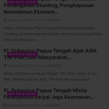
INFO PAPUA TENGAH
Penanganan Stunting, Penghapusan
Kemiskinan Ekstrem…
1 Agustus, 2023 14:01
NABIRENET
Deiyai, Pj.Gubernur Papua Tengah tekankan penanganan
Stunting, penghapusan kemiskinan ekstrem dan pengendalian
inflasi di kabupaten...
Pj. Gubernur Papua Tengah Ajak ASN,
INFO PAPUA TENGAH
TNI-Polri dan Masyarakat…
1 Agustus, 2023 13:30
NABIRENET
Deiyai, Pj.Gubernur Papua Tengah, DR. Ribka Haluk, S.Sos.,
MM., meminta seluruh ASN, TNI-Polri dan masyarakat...
Pj. Gubernur Papua Tengah Minta
INFO PAPUA TENGAH
Forkopimda Deiyai Jaga Keamanan…
1 Agustus, 2023 12:56
NABIRENET