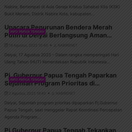
Nabire, Bertempat di Aula Gereja Kristus Sahabat Kita (KSK)
Bukit Meriam, Distrik Nabire Kota, kabupaten...
Upacara Penurunan Bendera Merah
INFO PAPUA TENGAH
Putih di Deiyai Berlangsung Aman…
19 Agustus, 2023 10:40
NABIRENET
Deiyai, 17 Agustus 2023 – Dalam rangka memperingati Hari
Ulang Tahun (HUT) Kemerdekaan Republik Indonesia...
Pj. Gubernur Papua Tengah Paparkan
INFO PAPUA TENGAH
Sejumlah Program Prioritas di…
2 Agustus, 2023 16:40
NABIRENET
Deiyai, Sejumlah program prioritas dipaparkan Pj.Gubernur
Papua Tengah, saat menggelar Rapat Koordinasi Percepatan
Agenda Program...
Pj.Gubernur Papua Tengah Tekankan