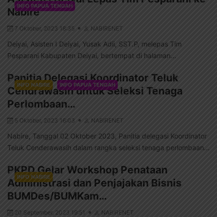
INFO PAPUA TENGAH
Nabire
7 Oktober, 2023 18:35
NABIRENET
Deiyai, Asisten I Deiyai, Yusak Adii, SST.P, melepas Tim
Pesparani Kabupaten Deiyai, bertempat di halaman...
Panitia Delegasi Koordinator Teluk
INFO NABIRE
INFO PAPUA TENGAH
Cendrawasih untuk Seleksi Tenaga
Perlombaan…
5 Oktober, 2023 16:03
NABIRENET
Nabire, Tanggal 02 Oktober 2023, Panitia delegasi Koordinator
Teluk Cenderawasih dalam rangka seleksi tenaga perlombaan...
PKPD Gelar Workshop Penataan
INFO NABIRE
Administrasi dan Penjajakan Bisnis
BUMDes/BUMKam…
20 September, 2023 19:51
NABIRENET