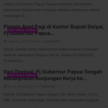
Deiyai, Pj.Gubernur Papua Tengah meminta Forkopimda
Kabupaten Deiyai untuk menjaga stabilitas keamanan daerah
mengingat di...
Pimpin Apel Pagi di Kantor Bupati Deiyai,
INFO PAPUA TENGAH
Pj.Gubernur Papua…
1 Agustus, 2023 12:34
NABIRENET
Deiyai, Setelah sehari sebelumnya melaksanakan kunjungan
kerja ke kabupaten Dogiyai, hari ini, Selasa (01/08/2023),
Pj.Gubernur...
Dari Dogiyai, Pj.Gubernur Papua Tengah
INFO PAPUA TENGAH
Melanjutkan Kunjungan Kerja ke…
31 Juli, 2023 22:12
NABIRENET
Nabire, Pj.Gubernur Papua Tengah, DR. Ribka Haluk, S.Sos.,
MM., bersama rombongan, bertolak dari kabupaten Dogiyai...