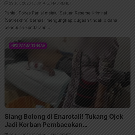
29 Juli, 2026 18:00
NABIRENET
Paniai, Polres Paniai melalui Satuan Reserse Kriminal
(Satreskrim) berhasil mengungkap dugaan tindak pidana
pencurian kendaraan...
INFO PAPUA TENGAH
Siang Bolong di Enarotali! Tukang Ojek
Jadi Korban Pembacokan…
28 Juli, 2026 17:04
NABIRENET