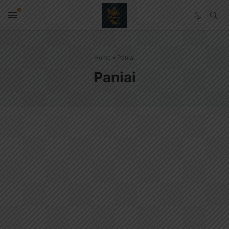
Home
»
Paniai
Paniai