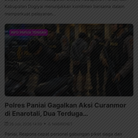
Kabupaten Dogiyai menunjukkan komitmen bersama dalam
memperkuat pelayanan...
INFO PAPUA TENGAH
Polres Paniai Gagalkan Aksi Curanmor
di Enarotali, Dua Terduga…
28 Juli, 2026 14:59
NABIRENET
Paniai, Respons cepat personel gabungan piket siaga dan