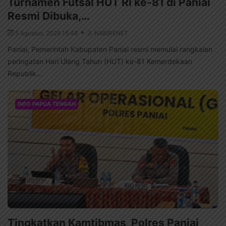
Turnamen Futsal HUT RI ke-81 di Paniai
Resmi Dibuka,…
5 Agustus, 2026 15:48
NABIRENET
Paniai, Pemerintah Kabupaten Paniai resmi memulai rangkaian
peringatan Hari Ulang Tahun (HUT) ke-81 Kemerdekaan
Republik...
INFO PAPUA TENGAH
Tingkatkan Kamtibmas, Polres Paniai