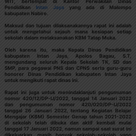
WIT, bertempat di Kantor Perwakilan Dinas
Pendidikan
Intan Jaya
yang ada di Malompo
kabupaten Nabire.
Maksud dan tujuan dilaksanakannya rapat ini adalah
untuk mengetahui sejauh mana kesiapan setiap
sekolah dalam melaksanakan KBM Tatap Muka.
Oleh karena itu, maka Kepala Dinas Pendidikan
kabupaten Intan Jaya, Apolos Bagau, S.T,
mengundang seluruh Kepala Sekolah TK, SD dan
SMP, para pegawai PNS dan CPNS serta guru-guru
honorer Dinas Pendidikan kabupaten Intan Jaya
untuk mengikuti rapat dinas ini.
Rapat ini juga untuk menindaklanjuti pengumuman
nomor 420/12/DP-IJ/2022, tanggal 14 Januari 2022
dan pengumuman nomor 420/020/DP-IJ/2022
tanggal 26 Januari 2022, tentang Kegiatan Belajar
Mengajar (KBM) Semester Genap tahun 2021-2022
di sekolah telah dibuka dan aktif kembali mulai
tanggal 17 Januari 2022, namun sampai saat surat ini
dikeluarkan, masih banyak sekolah-sekolah yang