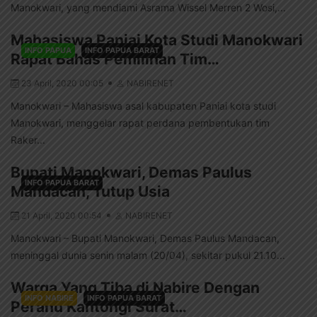
Manokwari, yang mendiami Asrama Wissel Merren 2 Wosi,...
Mahasiswa Paniai Kota Studi Manokwari
INFO PAPUA
INFO PAPUA BARAT
Rapat Bahas Pemilihan Tim…
23 April, 2020 00:05
NABIRENET
Manokwari – Mahasiswa asal kabupaten Paniai kota studi
Manokwari, menggelar rapat perdana pembentukan tim
Raker...
Bupati Manokwari, Demas Paulus
INFO PAPUA BARAT
Mandacan, Tutup Usia
21 April, 2020 00:54
NABIRENET
Manokwari – Bupati Manokwari, Demas Paulus Mandacan,
meninggal dunia senin malam (20/04), sekitar pukul 21.10...
Warga Yang Tiba di Nabire Dengan
INFO NABIRE
INFO PAPUA BARAT
Perahu Kantongi Surat…