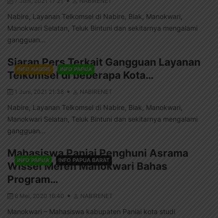
7 Juni, 2021 17:21
NABIRENET
Nabire, Layanan Telkomsel di Nabire, Biak, Manokwari,
Manokwari Selatan, Teluk Bintuni dan sekitarnya mengalami
gangguan...
Siaran Pers Terkait Gangguan Layanan
INFO NABIRE
INFO PAPUA
Telkomsel di beberapa Kota…
1 Juni, 2021 21:38
NABIRENET
Nabire, Layanan Telkomsel di Nabire, Biak, Manokwari,
Manokwari Selatan, Teluk Bintuni dan sekitarnya mengalami
gangguan...
Mahasiswa Paniai Penghuni Asrama
INFO PAPUA
INFO PAPUA BARAT
Wissel Meren Manokwari Bahas
Program…
6 Mei, 2020 16:40
NABIRENET
Manokwari – Mahasiswa kabupaten Paniai kota studi