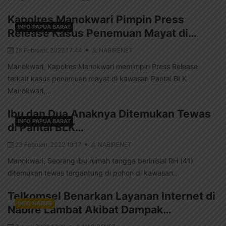
Kapolres Manokwari Pimpin Press
INFO PAPUA BARAT
Release Kasus Penemuan Mayat di…
25 Februari, 2022 17:44
NABIRENET
Manokwari, Kapolres Manokwari memimpin Press Release
terkait kasus penemuan mayat di kawasan Pantai BLK
Manokwari,...
Ibu dan Dua Anaknya Ditemukan Tewas
INFO PAPUA BARAT
di Pantai BLK…
23 Februari, 2022 18:17
NABIRENET
Manokwari, Seorang ibu rumah tangga berinisial RH (41)
ditemukan tewas tergantung di pohon di kawasan...
Telkomsel Benarkan Layanan Internet di
INFO NABIRE
Nabire Lambat Akibat Dampak…