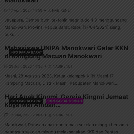
Manokwari
17 April, 2024 14:59
NABIRENET
Jayapura, Gempa bumi tektonik magnitudo 4.9 mengguncang
Manokwari, Provinsi Papua Barat, Rabu (17/04/2024) siang,
pukul...
Mahasiswa UNIPA Manokwari Gelar KKN
INFO PAPUA BARAT
di Kampung Macuan Manokwari
29 Juni, 2023 14:30
NABIRENET
Masni, 28 Agustus 2023, Ketua kelompok KKN Masni 17
Kampung Macuan, Distrik Masni, Kabupaten Manokwari,...
Hari Anak Kingmi, Gereja Kingmi Jemaat
INFO PAPUA BARAT
INFO PAPUA TENGAH
Koya Mei Amban…
12 Juni, 2023 20:04
NABIRENET
Manokwari, Ratusan anak dan remaja sekolah minggu bersama
pengasuh sekolah minggu melaksanakan KKR dan Pentas...