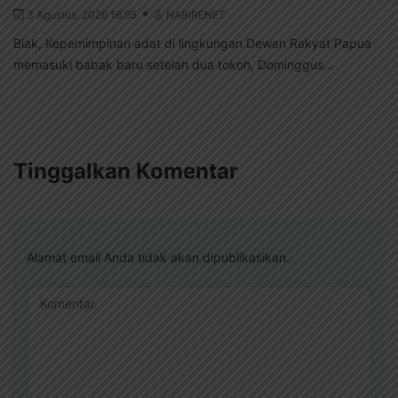
3 Agustus, 2026 16:55
NABIRENET
Biak, Kepemimpinan adat di lingkungan Dewan Rakyat Papua
memasuki babak baru setelah dua tokoh, Dominggus...
Tinggalkan Komentar
Alamat email Anda tidak akan dipublikasikan.
Komentar