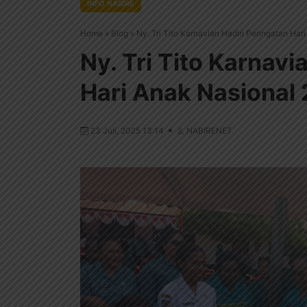
INFO NABIRE
Home
»
Blog
»
Ny. Tri Tito Karnavian Hadiri Peringatan Har
Ny. Tri Tito Karnavi
Hari Anak Nasional 
23 Juli, 2025 13:14
NABIRENET