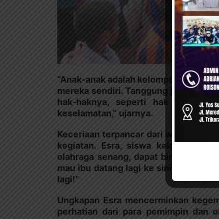
“Anak-anak adalah kelompok rentan ya
mereka sendiri. Tanggung jawab kita
hak-haknya, seperti hak pendidika
keselamatan,” ujarnya.
Keceriaan terpancar dari wajah-waja
kegiatan. Esra, siswa kelas 3B, de
olahraga senang, dapat bingkisan, da
mau ibu datang lagi ke sini? Mau… ka
lagi!”
Ungkapan Esra mencerminkan kegem
perhatian dari para pemimpin dan 