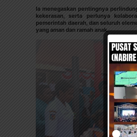
Ia menegaskan pentingnya perlindung
kekerasan, serta perlunya kolabora
pemerintah daerah, dan seluruh ele
yang aman dan ramah anak.