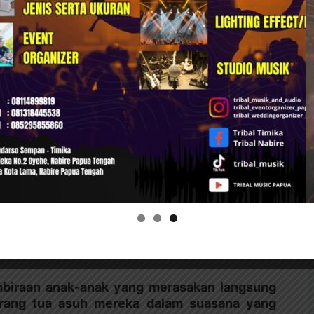
ng belum memiliki daya untuk melindungi diri
 bersama untuk memastikan mereka terpenuhi
n, hak kesehatan, hak identitas, dan hak
h para siswa SD Inpres Oyehe yang mengikuti
ngan polos dan antusias mengatakan, “Tadi
pat hadiah. Senang ibu datang ke sini. Terus
pan-kapan kalau ibu bisa datang kunjungi kita
biraan anak-anak yang merasakan langsung
orang tua asuh mereka dalam suasana yang