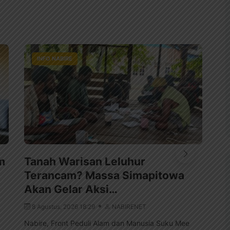
INFO NABIRE
m
Tanah Warisan Leluhur
Sa
Terancam? Massa Simapitowa
Ta
Akan Gelar Aksi…
8
8 Agustus, 2026 18:29
NABIRENET
Nab
men
Nabire, Front Peduli Alam dan Manusia Suku Mee