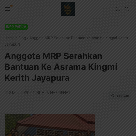
INFO PAPUA
Home
»
Blog
»
Anggota MRP Serahkan Bantuan Ke Asrama Kingmi Kerith
Jayapura
Anggota MRP Serahkan
Bantuan Ke Asrama Kingmi
Kerith Jayapura
8 Mei, 2020 01:09
NABIRENET
Bagikan