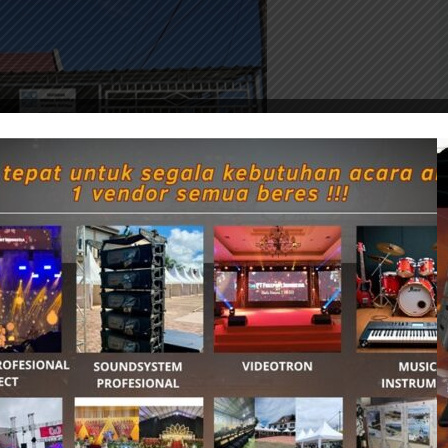
mpertimbangkan faktor
keamanan
, tetapi juga
 pemulihan kondisi mental anak-anak yang
 tujuan evakuasi dipilih secara khusus, yakni