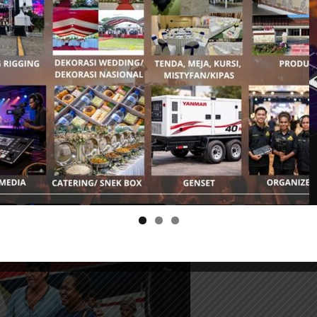
emiliki fasilitas pendidikan inklusif, asrama,
menuhi kebutuhan anak-anak.
r darat dinilai terlalu berbahaya sehingga
dara. Bupati Abner kemudian berkoordinasi
 misionaris udara asal Amerika Serikat yang
dalaman Papua, khususnya di wilayah Intan