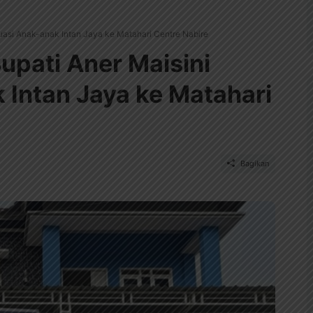
kuasi Anak-anak Intan Jaya ke Matahari Centre Nabire
Bupati Aner Maisini
 Intan Jaya ke Matahari
Bagikan