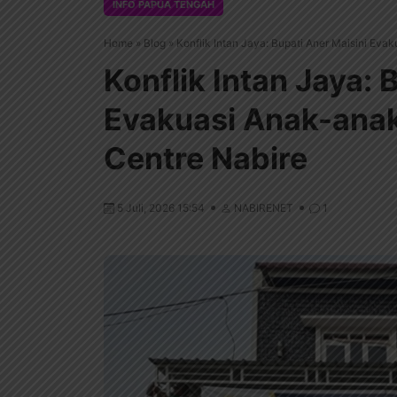
INFO PAPUA TENGAH
Home
»
Blog
»
Konflik Intan Jaya: Bupati Aner Maisini Eva
Konflik Intan Jaya: 
Evakuasi Anak-anak
Centre Nabire
5 Juli, 2026 15:54
NABIRENET
1