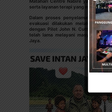
Matahari Centre Nabire yang dinilai m
serta layanan terapi yang mampu me
Dalam proses penyelamatan itu, jalu
evakuasi dilakukan melalui jalur u
dengan Pilot John N. Cutts, seorang
telah lama melayani masyarakat pe
Jaya.