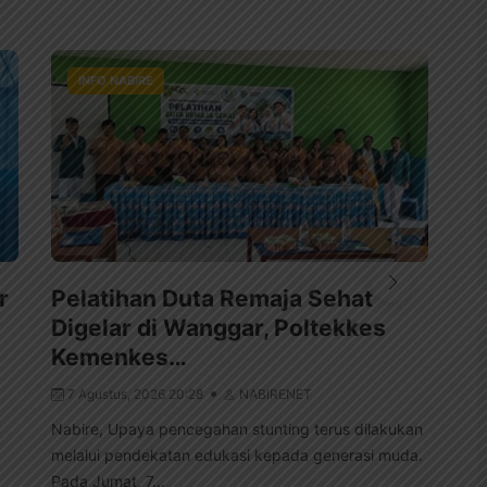
INFO NABIRE
r
Pelatihan Duta Remaja Sehat
Su
Digelar di Wanggar, Poltekkes
Mi
Kemenkes…
7
7 Agustus, 2026 20:28
NABIRENET
Nab
Pap
Nabire, Upaya pencegahan stunting terus dilakukan
men
melalui pendekatan edukasi kepada generasi muda.
Pada Jumat, 7...