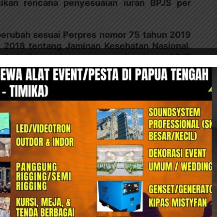
ikan rencana penyesuaian iuran BPJS per
 berubah sesuai Perpres nomor 75 tahun 2019
 2018 tentang Jaminan Kesehatan Nasional.
 terkait resminya penyesuaian iuran BPJS
selaku Kepala BPJS Kesehatan mengatakan,
getahui rencana penyesuaian iuran tersebut
eserta, bahwa ia tidak keberatan dengan
, karena selama ini dirinya sudah sangat
JS Kesehatan berpotensi membebani warga.
emberi kemudahan kepada warga yang ingin
ari ini hingga April 2020.