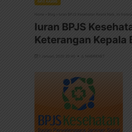
INFO NABIRE
Home
»
Blog
»
Iuran BPJS Kesehatan Resmi Naik, Ini Kete
Iuran BPJS Kesehata
Keterangan Kepala 
1 Januari, 2020 20:40
NABIRENET