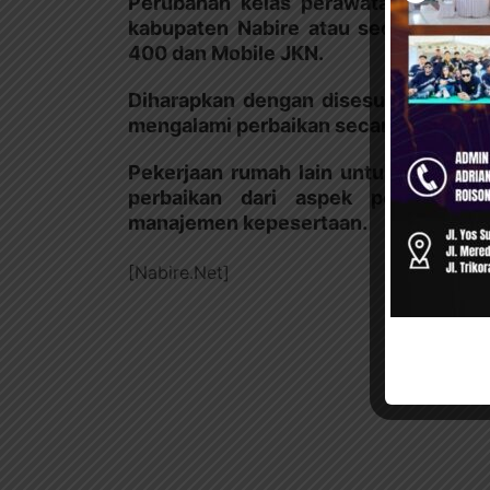
Perubahan kelas perawatan ini dapa
kabupaten Nabire atau secara onlin
400 dan Mobile JKN.
Diharapkan dengan disesuaikannya i
mengalami perbaikan secara sistemik.
Pekerjaan rumah lain untuk perbaikan
perbaikan dari aspek pemanfaata
manajemen kepesertaan.
[Nabire.Net]