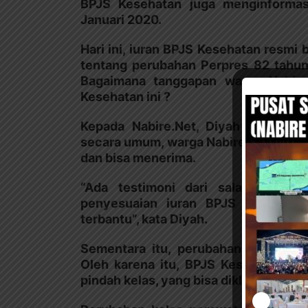
BPJS Kesehatan juga menginformas
Januari 2020.
Hari ini, iuran BPJS Kesehatan resmi
tentang perubahan Perpres 82 tahun
Bagaimana tanggapan warga Nabire
Kesehatan ini ?
Kepada Nabire.Net, Diyah Susanti 
secara umum, warga Nabire sudah men
dan bisa menerima.
“Ada testimoni dari salah satu p
penyesuaian iuran BPJS Kesehatan
terbantu”, kata Diyah.
Sementara itu, perubahan iuran BP
Oleh karena itu, BPJS Kesehatan m
pindah kelas, yang bisa diklaim mulai h