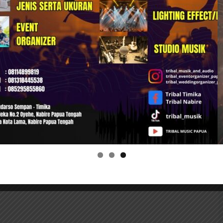
t dilakukan melalui Kantor BPJS Kesehatan
e melalui BPJS Kesehatan Care Center 1500
uran BPJS Kesehatan, program JKN-KIS akan
 program ini akan terus dilakukan, misalnya
n dan kualitas layanan kesehatan serta