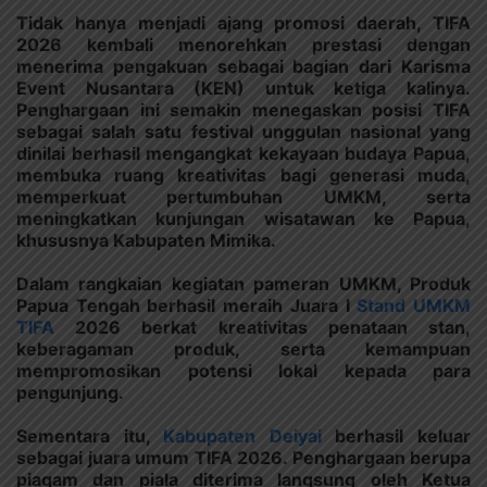
Tidak hanya menjadi ajang promosi daerah, TIFA
2026 kembali menorehkan prestasi dengan
menerima pengakuan sebagai bagian dari Karisma
Event Nusantara (KEN) untuk ketiga kalinya.
Penghargaan ini semakin menegaskan posisi TIFA
sebagai salah satu festival unggulan nasional yang
dinilai berhasil mengangkat kekayaan budaya Papua,
membuka ruang kreativitas bagi generasi muda,
memperkuat pertumbuhan UMKM, serta
meningkatkan kunjungan wisatawan ke Papua,
khususnya Kabupaten Mimika.
Dalam rangkaian kegiatan pameran UMKM, Produk
Papua Tengah berhasil meraih Juara I
Stand UMKM
TIFA
2026 berkat kreativitas penataan stan,
keberagaman produk, serta kemampuan
mempromosikan potensi lokal kepada para
pengunjung.
Sementara itu,
Kabupaten Deiyai
berhasil keluar
sebagai juara umum TIFA 2026. Penghargaan berupa
piagam dan piala diterima langsung oleh Ketua