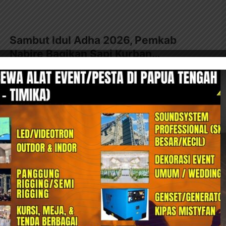
Sambut Idul Adha 2026, Pemkab
Nabire Bagikan Sapi Kurban…
25 Mei, 2026 13:22
NABIRENET
Nabire, 25 Mei 2026 – Pemerintah Kabupaten Nabire
melalui Badan Amil Zakat Nasional Kabupaten Nabire...
Damkar Papua Tengah Padamkan
Kebakaran Truk di Kalibobo
25 Mei, 2026 13:05
NABIRENET
Nabire, 25 Mei 2026 – Kebakaran satu unit truk terjadi di
kawasan Kuburan Kalibobo pada...