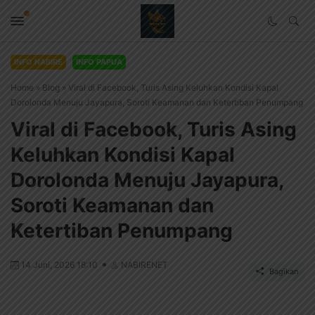
INFO NABIRE
INFO PAPUA
Home
»
Blog
»
Viral di Facebook, Turis Asing Keluhkan Kondisi Kapal
Dorolonda Menuju Jayapura, Soroti Keamanan dan Ketertiban Penumpang
Viral di Facebook, Turis Asing
Keluhkan Kondisi Kapal
Dorolonda Menuju Jayapura,
Soroti Keamanan dan
Ketertiban Penumpang
14 Juni, 2026 18:10
NABIRENET
Bagikan