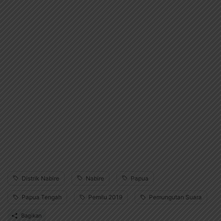
Distrik Nabire
Nabire
Papua
Papua Tengah
Pemilu 2019
Pemungutan Suara
Bagikan