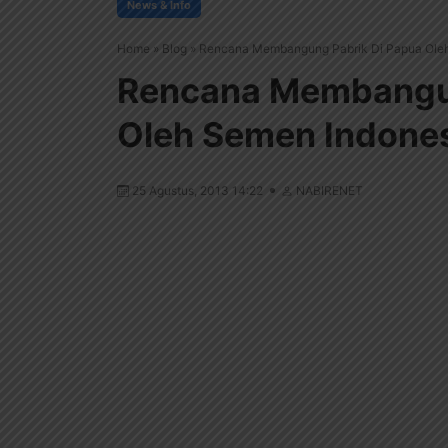
News & Info
Home
»
Blog
»
Rencana Membangung Pabrik Di Papua Oleh 
Rencana Membangun
Oleh Semen Indones
25 Agustus, 2013 14:22
NABIRENET