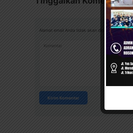
Tinggalkan Komentar
Alamat email Anda tidak akan dipublikasikan.
Komentar