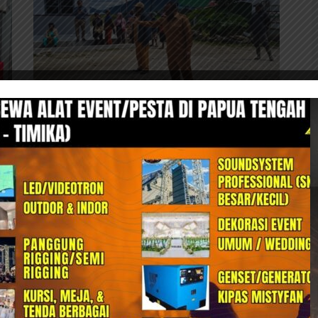
an
Bupati Deiyai Pastikan Honor
J
Nakes Dibayar, RSUD Tak Boleh…
Di
2
4 Agustus, 2026 17:26
NABIRENET
2
Deiyai, Bupati Deiyai, Melkianus Mote, menegaskan
bahwa tidak boleh lagi terjadi aksi palang-memalang
Nab
di lingkungan...
men
...
Baw