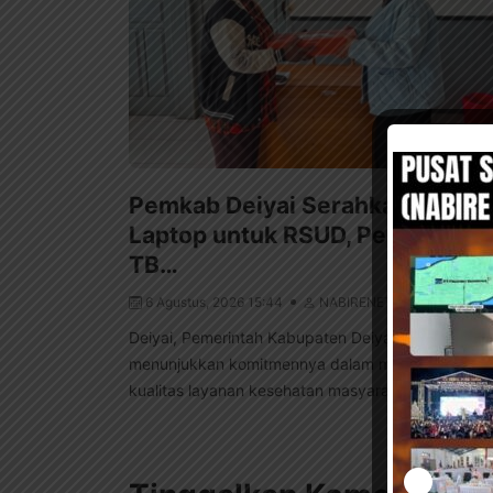
Pemkab Deiyai Serahkan Bantu
Laptop untuk RSUD, Pelayanan
TB…
6 Agustus, 2026 15:44
NABIRENET
Deiyai, Pemerintah Kabupaten Deiyai terus
menunjukkan komitmennya dalam meningkatkan
kualitas layanan kesehatan masyarakat. Salah satu