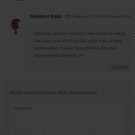
Nimbrot Raiki
29 Agustus, 2020 09:38 pada 09:38
Maaf pk seblum nya saya mau nanya ni orang
tua saya uda meningal lalu saya mau proses
persyaratan cuman saya masih keliru jadi
saya mohon petunjuk pk
Reply
Alamat email Anda tidak akan dipublikasikan.
Komentar