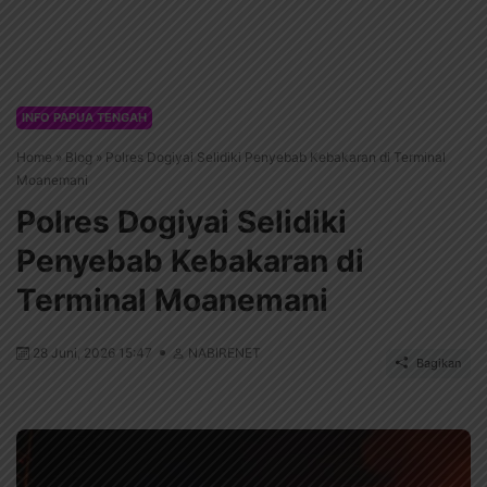
INFO PAPUA TENGAH
Home
»
Blog
»
Polres Dogiyai Selidiki Penyebab Kebakaran di Terminal
Moanemani
Polres Dogiyai Selidiki
Penyebab Kebakaran di
Terminal Moanemani
28 Juni, 2026 15:47
NABIRENET
Bagikan