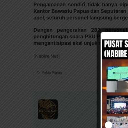
Pengamanan sendiri tidak hanya dipu
Kantor Bawaslu Papua dan Seputaran W
apel, seluruh personel langsung berg
Dengan pengerahan 283 personel
penghitungan suara PSU Pilgub Papua
mengantisipasi aksi unjuk rasa dari b
[Nabire.Net]
Polda Papua