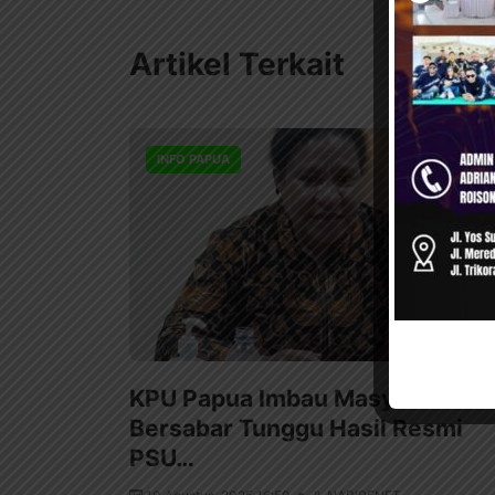
Artikel Terkait
INFO PAPUA
KPU Papua Imbau Masyarakat
Bersabar Tunggu Hasil Resmi
PSU…