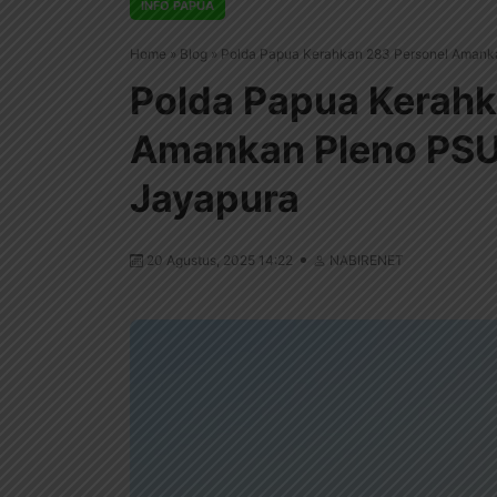
INFO PAPUA
Home
»
Blog
»
Polda Papua Kerahkan 283 Personel Amanka
Polda Papua Kerahk
Amankan Pleno PSU 
Jayapura
20 Agustus, 2025 14:22
NABIRENET