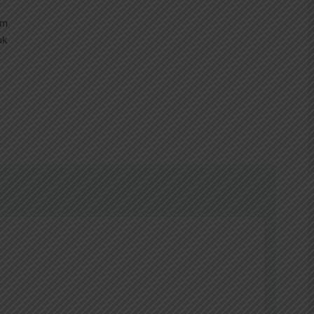
um
uk