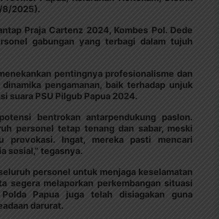
9/8/2025).
ntap Praja Cartenz 2024, Kombes Pol. Dede
personel gabungan yang terbagi dalam tujuh
menekankan pentingnya profesionalisme dan
 dinamika pengamanan, baik terhadap unjuk
asi suara PSU Pilgub Papua 2024.
otensi bentrokan antarpendukung paslon.
ruh personel tetap tenang dan sabar, meski
u provokasi. Ingat, mereka pasti mencari
a sosial,” tegasnya.
seluruh personel untuk menjaga keselamatan
erta segera melaporkan perkembangan situasi
 Polda Papua juga telah disiagakan guna
eadaan darurat.