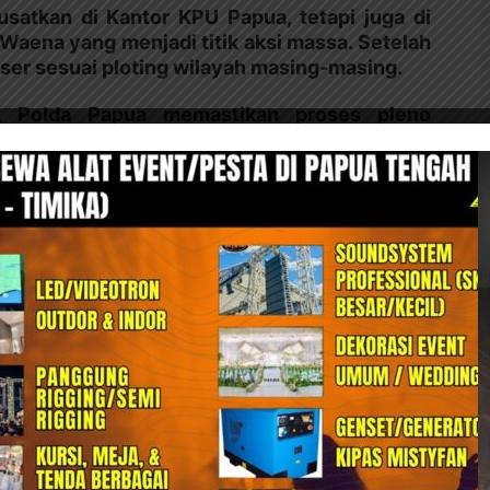
satkan di Kantor KPU Papua, tetapi juga di
aena yang menjadi titik aksi massa. Setelah
eser sesuai ploting wilayah masing-masing.
, Polda Papua memastikan proses pleno
 2024 berjalan aman dan kondusif, termasuk
erbagai kelompok massa.
Bagikan