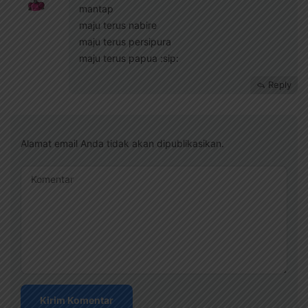
mantap
maju terus nabire
maju terus persipura
maju terus papua :sip:
Reply
Alamat email Anda tidak akan dipublikasikan.
Komentar