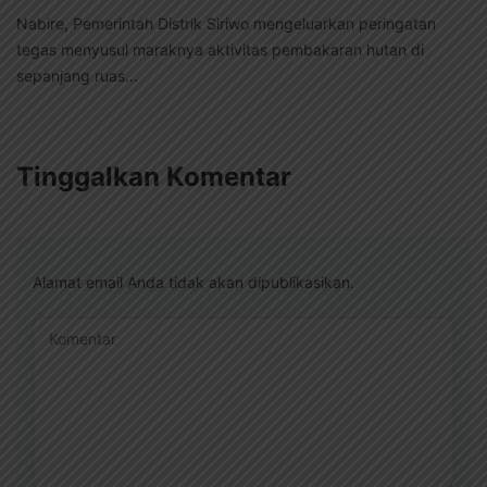
Nabire, Pemerintah Distrik Siriwo mengeluarkan peringatan
tegas menyusul maraknya aktivitas pembakaran hutan di
sepanjang ruas...
Tinggalkan Komentar
Alamat email Anda tidak akan dipublikasikan.
Komentar