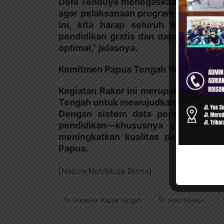
Deni Tenouye menegaskan pentingnya 
agar pelaksanaan program pendidikan 
ini, kita harap seluruh kepala 
pendidikan gratis dan dapat menyajik
optimal,” jelasnya.
Komitmen Papua Tengah Wujudkan Pend
Kegiatan Rakor ini merupakan bagian 
Tengah untuk mewujudkan akses pendid
Dengan sistem data pendidikan yan
pendidikan—khususnya yang dibia
meningkatkan kualitas pembelajar
Papua.
[Nabire.Net/Musa Boma]
Gubernur Papua Tengah
Meki Nawipa