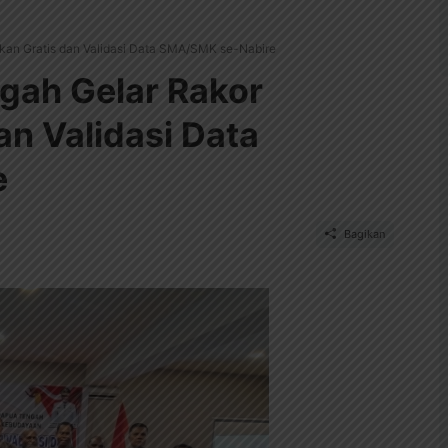
kan Gratis dan Validasi Data SMA/SMK se-Nabire
gah Gelar Rakor
an Validasi Data
e
Bagikan