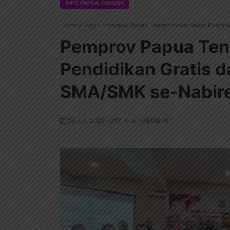
INFO PAPUA TENGAH
Home
»
Blog
»
Pemprov Papua Tengah Gelar Rakor Pendidi
Pemprov Papua Ten
Pendidikan Gratis d
SMA/SMK se-Nabir
26 Juli, 2025 19:17
NABIRENET