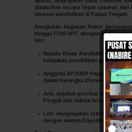
akurat, diharapkan dana Otonomi Kh
disalurkan secara tepat sasaran da
layanan pendidikan di Papua Tengah.
Rangkaian kegiatan Rakor berlangsu
hingga 17.00 WIT, dengan menghadirk
lain:
Kepala Dinas Pendidikan dan Ke
kebijakan pendidikan gratis di wil
Anggota BP3OKP Papua Tengah: m
dalam kerangka Otonomi Khusus.
Aris, pejabat provinsi berpengal
Pergub dan Juknis terkait pengel
Lufi: menjelaskan teknis pengelol
dengan sistem Dapodik.