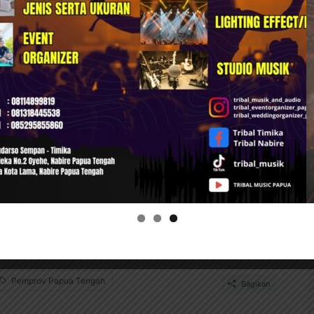
pemahaman teknis di tingkat kepala sekolah
gratis dapat berjalan optimal. “Melalui Rakor
sekolah memahami dengan benar mekanisme
an data yang valid agar program ini berjalan
idikan Inklusif dan Berkualitas
dari upaya serius Pemerintah Provinsi Papua
ikan yang inklusif, merata, dan berkeadilan.
g transparan dan akurat, seluruh program
yai melalui dana Otsus—diharapkan dapat
an dan mendukung kemajuan generasi muda
Pemprov Papua Tengah
Bagikan