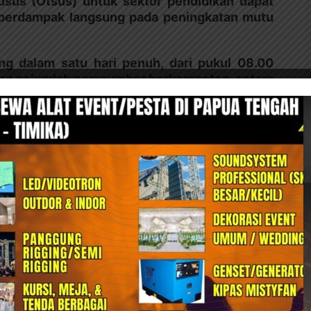
usus (Otsus) untuk sektor pendidikan dapat
n berdampak langsung pada peningkatan mutu
ng dalam satu hari penuh, dari pukul 08.00
an sejumlah narasumber berkompeten, antara
budayaan Papua Tengah: menyampaikan arah
ayah Papua Tengah.
emaparkan integrasi program Papua Cerdas
aman: memberikan materi tentang penyusunan
olaan dana BOS dan BOSDA.
aan data satuan pendidikan yang terintegrasi