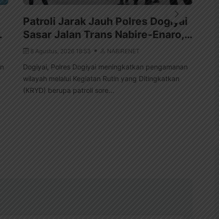
Patroli Jarak Jauh Polres Dogiyai
Sa
…
Sasar Jalan Trans Nabire-Enaro,…
Ta
8 Agustus, 2026 18:53
NABIRENET
8
an
Dogiyai, Polres Dogiyai meningkatkan pengamanan
Nab
wilayah melalui Kegiatan Rutin yang Ditingkatkan
men
(KRYD) berupa patroli sore...
Kaw