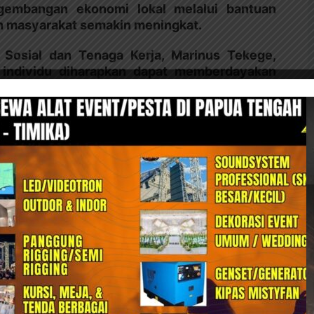
embangan ekonomi lokal melalui bantuan
an masyarakat semakin meningkat.
 Sosial dan Tenaga Kerja, Marinus Tekege,
individu diharapkan dapat memberdayakan
 peningkatan kesejahteraan.
kto Jimi Yeimo, dengan notulen oleh Orion
nya, Yeimo menegaskan bahwa Pemda Paniai
pelaku usaha lokal melalui berbagai program
ajak masyarakat untuk bekerja sama dalam
a melalui usaha anyaman noken, tetapi juga
ngunan infrastruktur dan peningkatan
iatif usaha individu ini. Kami berharap noken
ggerak ekonomi desa. Pemda siap mendukung