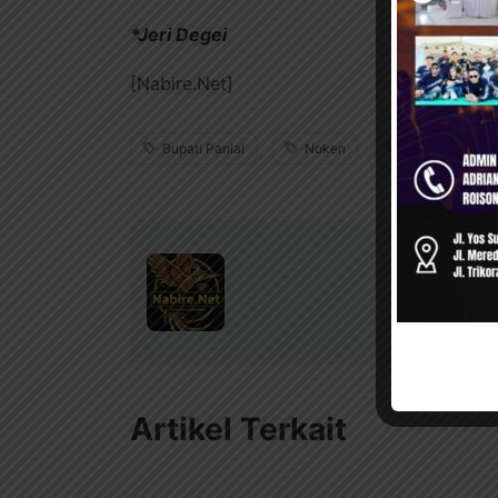
*Jeri Degei
[Nabire.Net]
Bupati Paniai
Noken
Paniai
Artikel Terkait