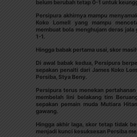
belum berubah tetap 0-1 untuk keungg
Persipura akhirnya mampu menyamak
Koko Lomell yang mampu mencetak
membuat bola menghujam deras jala 
1-1.
Hingga babak pertama usai, skor masih
Di awal babak kedua, Persipura berp
sepakan penalti dari James Koko Lome
Persiba, Stya Beny.
Persipura terus menekan pertahanan 
membelah lini belakang tim Beruan
sepakan pemain muda Mutiara Hitam
gawang.
Hingga akhir laga, skor tetap tidak 
menjadi kunci kesuksesan Persiba men