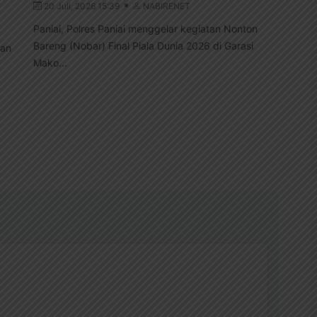
20 Juli, 2026 15:39
NABIRENET
2
Paniai, Polres Paniai menggelar kegiatan Nonton
Nab
Bareng (Nobar) Final Piala Dunia 2026 di Garasi
men
uan
Mako...
Arg