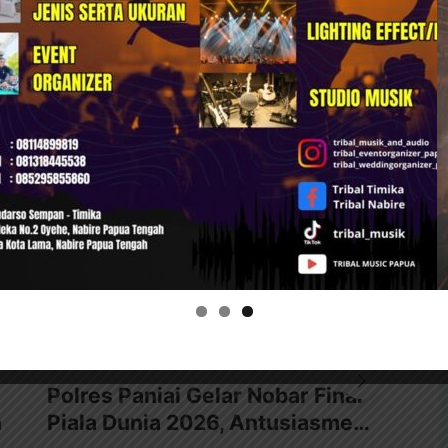
INFO OLAHRAGA
INFO PAPUA TENGAH
Polres Paniai Gelar Nobar Final
Su
n
Piala Dunia 2026, Antusiasme…
Be