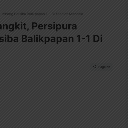
n Imbang Persiba Balikpapan 1-1 Di Stadion Mandala
ngkit, Persipura
iba Balikpapan 1-1 Di
Bagikan