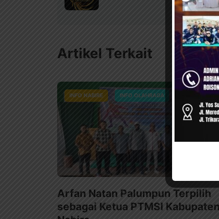
Artikel Terkait
INFO NABIRE
INFO OLAHRAGA
Arfan Natan Palumpun Terpilih
sebagai Ketua PTMSI Kabupate