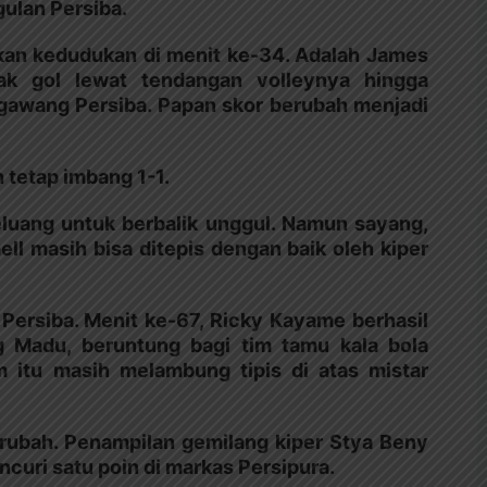
ulan Persiba.
an kedudukan di menit ke-34. Adalah James
 gol lewat tendangan volleynya hingga
gawang Persiba. Papan skor berubah menjadi
 tetap imbang 1-1.
eluang untuk berbalik unggul. Namun sayang,
ll masih bisa ditepis dengan baik oleh kiper
Persiba. Menit ke-67, Ricky Kayame berhasil
g Madu, beruntung bagi tim tamu kala bola
 itu masih melambung tipis di atas mistar
berubah. Penampilan gemilang kiper Stya Beny
curi satu poin di markas Persipura.