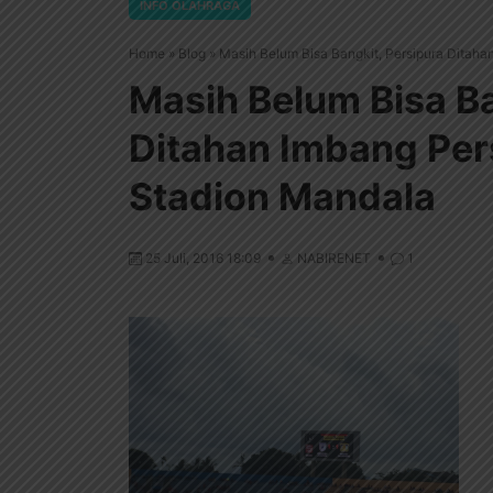
INFO OLAHRAGA
Home
»
Blog
»
Masih Belum Bisa Bangkit, Persipura Ditaha
Masih Belum Bisa Ba
Ditahan Imbang Pers
Stadion Mandala
25 Juli, 2016 18:09
NABIRENET
1