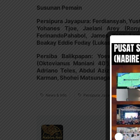
Susunan Pemain
Persipura Jayapura: Ferdiansyah, Yus
Yohanes Tjoe, Jaelani Arey (Ron
FerinandoPahabol, James Koko Lom
Boakay Eddie Foday (Lukas Mandowen
Persiba Balikpapan: Yoewanto St
(Oktovianus Maniani 40′), Ledi Uto
Adriano Teles, Abdul Aziz Lutfi Akba
Karman, Shohei Matsunaga
News & Info
Persipura Jayapura