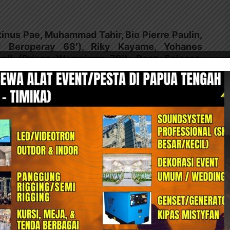
tinus Pae, Muhammad Tahir, Bio Pierre Paulin,
y Beroperay 68′), Riky Kayame, Yohanes
ell (Prisca Womsiwor 78′), Boaz Solossa,
 58′)
ya Beny, Abdul Rahman, Fengky Turnando
mo, Dirkir Kohn Glay, Iqbal Samad, Antonio
r, Bima Sakti (Vinicius Ries 50′), Kurniawan
Bagikan