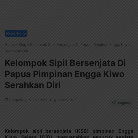
News & Info
Home
»
Blog
»
Kelompok Sipil Bersenjata Di Papua Pimpinan Engga Kiwo
Serahkan Diri
Kelompok Sipil Bersenjata Di
Papua Pimpinan Engga Kiwo
Serahkan Diri
6 Agustus, 2013 19:23
NABIRENET
Bagikan
Kelompok sipil bersenjata (KSB) pimpinan Engga
Kiwo, Selasa (6/8), menyerahkan sepucuk senjata