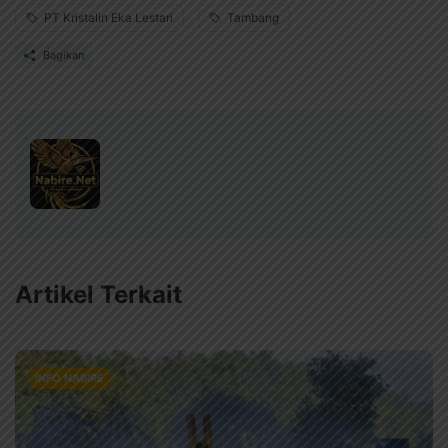
PT Kristalin Eka Lestari
Tambang
Bagikan
Artikel Terkait
INFO NABIRE