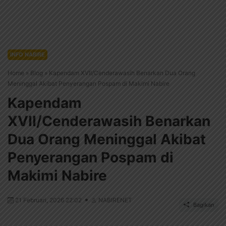
INFO NABIRE
Home
»
Blog
»
Kapendam XVII/Cenderawasih Benarkan Dua Orang
Meninggal Akibat Penyerangan Pospam di Makimi Nabire
Kapendam
XVII/Cenderawasih Benarkan
Dua Orang Meninggal Akibat
Penyerangan Pospam di
Makimi Nabire
21 Februari, 2026 22:02
NABIRENET
Bagikan