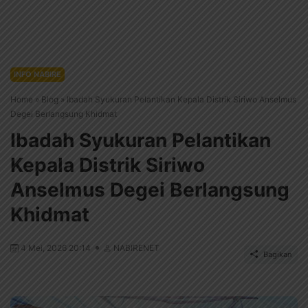
INFO NABIRE
Home
»
Blog
»
Ibadah Syukuran Pelantikan Kepala Distrik Siriwo Anselmus
Degei Berlangsung Khidmat
Ibadah Syukuran Pelantikan
Kepala Distrik Siriwo
Anselmus Degei Berlangsung
Khidmat
4 Mei, 2026 20:14
NABIRENET
Bagikan