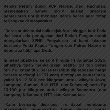
Kepala Perum Bulog KCP Nabire, Dedi Rachman,
menjelaskan bahwa SPHP adalah program
pemerintah untuk menjaga harga beras agar tetap
terjangkau di masyarakat.
“Beras sudah mulai naik sejak April hingga Juni. Pada
Juli baru ada penugasan dari Badan Pangan untuk
menyalurkan SPHP. Penyaluran ini kami lakukan
bersama Polda Papua Tengah dan Polres Nabire di
beberapa titik,” ujar Dedi.
Ia menambahkan, sejak 9 hingga 14 Agustus 2025,
pihaknya telah menyalurkan sekitar 20 ton beras
SPHP di enam titik. Beras tersebut dijual sesuai harga
eceran tertinggi (HET) yang ditetapkan pemerintah,
yakni Rp 12.500 per kilogram untuk wilayah Jawa,
Lampung, Sumsel, Bali, NTB, dan Sulawesi; serta Rp
13.100 per kilogram untuk wilayah Sumatera (non
Lampung & Sumsel), NTT, dan Kalimantan.
“Kami berharap distribusi ini dapat membantu
masyarakat mendapatkan beras dengan harga