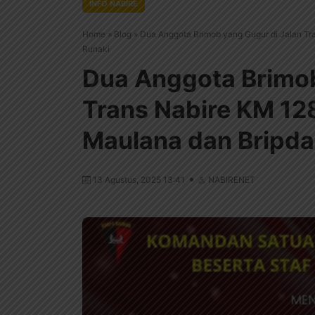
INFO NABIRE
Home
»
Blog
»
Dua Anggota Brimob yang Gugur di Jalan Tra
Runaki
Dua Anggota Brimob
Trans Nabire KM 128
Maulana dan Bripda
13 Agustus, 2025 13:41
NABIRENET