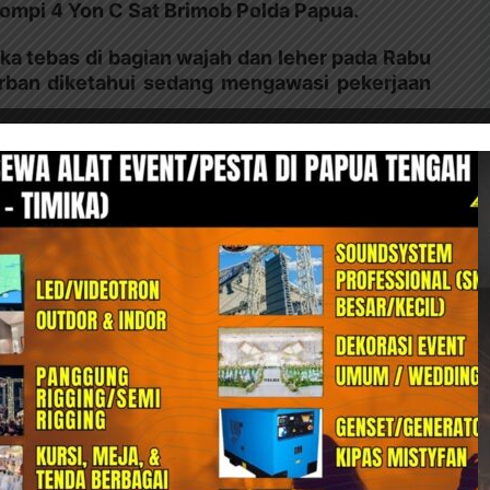
Kompi 4 Yon C Sat Brimob Polda Papua.
a tebas di bagian wajah dan leher pada Rabu
orban diketahui sedang mengawasi pekerjaan
ktor yang mengerjakan proyek tersebut,
ekerja langsung dievakuasi ke Nabire untuk
n.
ya mendapatkan keterangan resmi dari Polres
it kronologi dan pelaku penyerangan. Warga
etap meningkatkan kewaspadaan, terutama pada
embunuhan
Bagikan