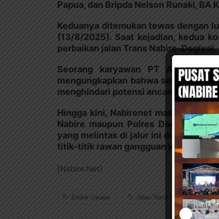
Papua, dan Bripda Nelson Runaki, BA 
Keduanya ditemukan tewas dengan luk
(13/8/2025). Saat kejadian, kedua k
perbaikan jalan Trans Nabire–Dogiyai.
Seorang karyawan PT AMP, kontra
mengungkapkan bahwa seluruh regu p
menghindari potensi ancaman lanjuta
Hingga kini, Nabirenet masih berupa
Nabire maupun Polres Dogiyai terka
yang melintas di jalur ini diimbau t
titik-titik rawan gangguan keamanan.
[Nabire.Net]
Distrik Uwapa
Jalan Trans Nabire
P