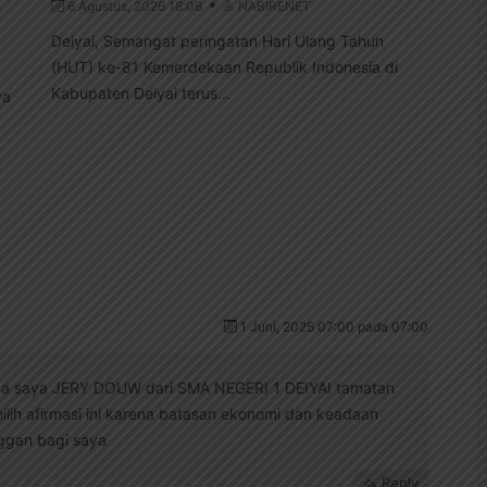
6 Agustus, 2026 18:08
NABIRENET
6
Deiyai, Semangat peringatan Hari Ulang Tahun
(HUT) ke-81 Kemerdekaan Republik Indonesia di
Dei
Kabupaten Deiyai terus...
ya
men
mas
1 Juni, 2025 07:00 pada 07:00
 saya JERY DOUW dari SMA NEGERI 1 DEIYAI tamatan
lih afirmasi ini karena batasan ekonomi dan keadaan
nggan bagi saya
Reply