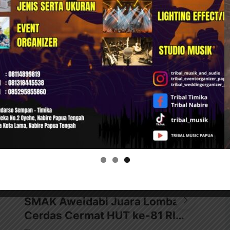
INFO PAPUA TENGAH
SMAK Aweidabi Juara Lomba
Pe
Cerdas Cermat HUT ke-81 RI…
Ti
Ka