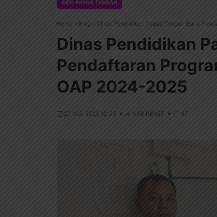
INFO PAPUA TENGAH
Home
»
Blog
»
Dinas Pendidikan Papua Tengah Buka Pend
Dinas Pendidikan P
Pendaftaran Progra
OAP 2024-2025
27 Mei, 2025 12:03
NABIRENET
47