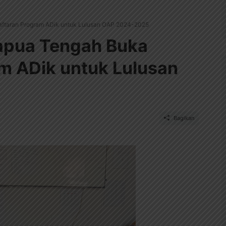
aftaran Program ADik untuk Lulusan OAP 2024-2025
apua Tengah Buka
m ADik untuk Lulusan
Bagikan