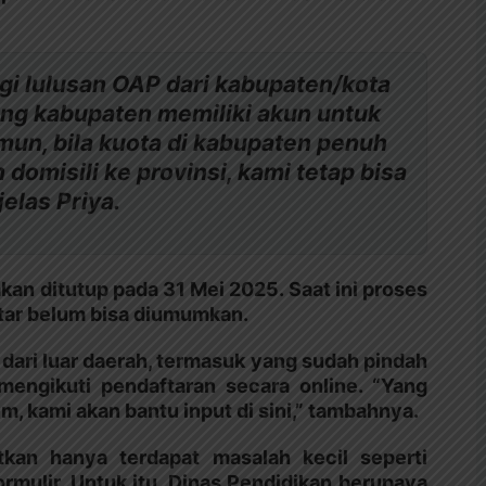
agi lulusan OAP dari kabupaten/kota
ng kabupaten memiliki akun untuk
mun, bila kuota di kabupaten penuh
 domisili ke provinsi, kami tetap bisa
jelas Priya.
kan ditutup pada 31 Mei 2025. Saat ini proses
tar belum bisa diumumkan.
dari luar daerah, termasuk yang sudah pindah
 mengikuti pendaftaran secara online. “Yang
m, kami akan bantu input di sini,” tambahnya.
tkan hanya terdapat masalah kecil seperti
ormulir. Untuk itu, Dinas Pendidikan berupaya