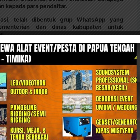
 kepada para pendaftar.
asi, telah dibentuk grup WhatsApp yang
menterian dan dinas kabupaten untuk
i.
afirmasi pemerintah dalam memberikan akses
asli Papua agar mendapatkan kesempatan yang
Papua Tengah
Bagikan