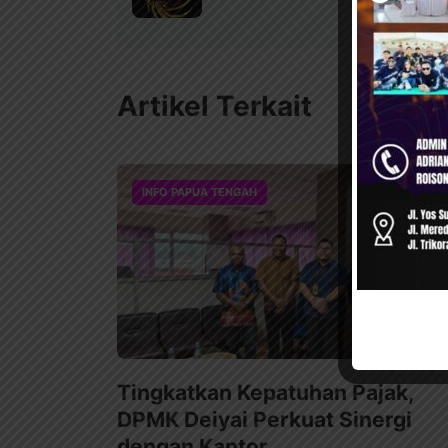
Artikel Terkait
INFO PAPUA TENGAH
Tingkatkan Kepatuhan Pajak,
DPMK Deiyai Perkuat Sinergi
dengan Kantor…