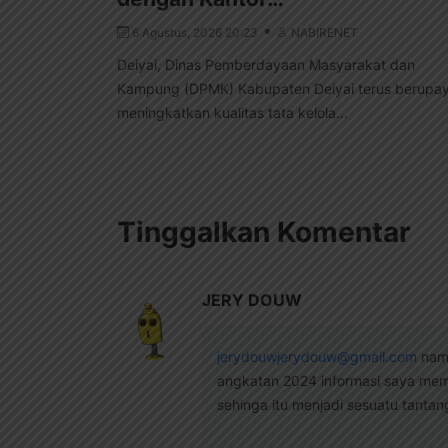
6 Agustus, 2026 20:23
NABIRENET
Deiyai, Dinas Pemberdayaan Masyarakat dan
Kampung (DPMK) Kabupaten Deiyai terus berupa
meningkatkan kualitas tata kelola...
Tinggalkan Komentar
JERY DOUW
jerydouwjerydouw@gmail.com
nama
angkatan 2024 informasi saya memi
sehinga itu menjadi sesuatu tanta