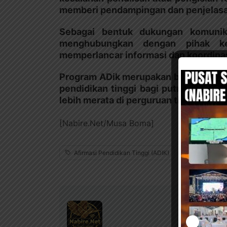
memberi pendampingan dan penjelasan
Sebagai bentuk dukungan komunik
menghubungkan dengan pihak ke
memperlancar informasi dan koordinas
Program ADik merupakan bagian dari 
pendidikan tinggi bagi putra-putri 
lebih merata di perguruan tinggi.
[Nabire.Net/Musa Boma]
Afirmasi Pendidikan Tinggi (ADIK)
Beasiswa