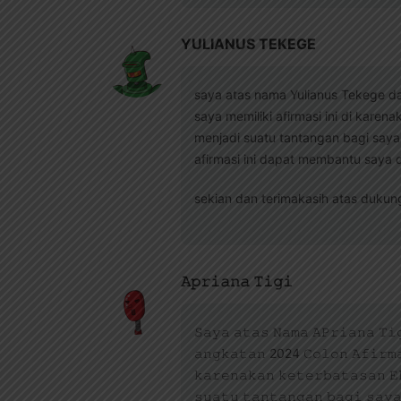
YULIANUS TEKEGE
saya atas nama Yulianus Tekege da
saya memiliki afirmasi ini di kare
menjadi suatu tantangan bagi saya
afirmasi ini dapat membantu saya 
sekian dan terimakasih atas duku
𝙰𝚙𝚛𝚒𝚊𝚗𝚊 𝚃𝚒𝚐𝚒
𝚂𝚊𝚢𝚊 𝚊𝚝𝚊𝚜 𝙽𝚊𝚖𝚊 𝙰𝙿𝚛𝚒𝚊𝚗𝚊 𝚃𝚒
𝚊𝚗𝚐𝚔𝚊𝚝𝚊𝚗 2024 𝙲𝚘𝚕𝚘𝚗 𝙰𝚏𝚒𝚛𝚖𝚊
𝚔𝚊𝚛𝚎𝚗𝚊𝚔𝚊𝚗 𝚔𝚎𝚝𝚎𝚛𝚋𝚊𝚝𝚊𝚜𝚊𝚗 𝙴
𝚜𝚞𝚊𝚝𝚞 𝚝𝚊𝚗𝚝𝚊𝚗𝚐𝚊𝚗 𝚋𝚊𝚐𝚒 𝚜𝚊𝚢