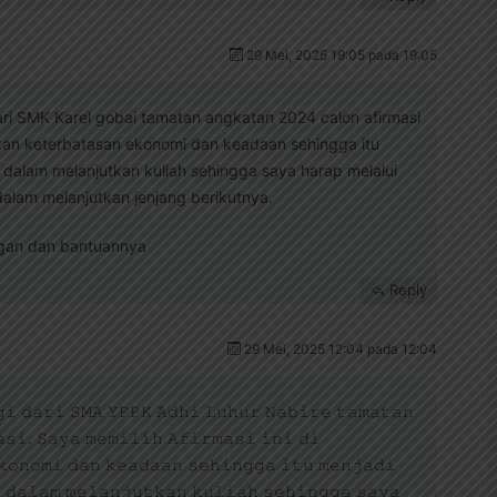
29 Mei, 2025 19:05 pada 19:05
ri SMK Karel gobai tamatan angkatan 2024 calon afirmasi
nakan keterbatasan ekonomi dan keadaan sehingga itu
 dalam melanjutkan kuliah sehingga saya harap melalui
dalam melanjutkan jenjang berikutnya.
ngan dan bantuannya
Reply
29 Mei, 2025 12:04 pada 12:04
𝚒 𝚍𝚊𝚛𝚒 𝚂𝙼𝙰 𝚈𝙿𝙿𝙺 𝙰𝚍𝚑𝚒 𝙻𝚞𝚑𝚞𝚛 𝙽𝚊𝚋𝚒𝚛𝚎 𝚝𝚊𝚖𝚊𝚝𝚊𝚗
𝚜𝚒. 𝚂𝚊𝚢𝚊 𝚖𝚎𝚖𝚒𝚕𝚒𝚑 𝙰𝚏𝚒𝚛𝚖𝚊𝚜𝚒 𝚒𝚗𝚒 𝚍𝚒
𝚔𝚘𝚗𝚘𝚖𝚒 𝚍𝚊𝚗 𝚔𝚎𝚊𝚍𝚊𝚊𝚗 𝚜𝚎𝚑𝚒𝚗𝚐𝚐𝚊 𝚒𝚝𝚞 𝚖𝚎𝚗𝚓𝚊𝚍𝚒
 𝚍𝚊𝚕𝚊𝚖 𝚖𝚎𝚕𝚊𝚗𝚓𝚞𝚝𝚔𝚊𝚗 𝚔𝚞𝚕𝚒𝚊𝚑 𝚜𝚎𝚑𝚒𝚗𝚐𝚐𝚊 𝚜𝚊𝚢𝚊