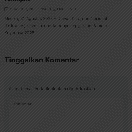
31 Agustus, 2025 17:50
NABIRENET
Mimika, 31 Agustus 2025 – Dewan Kerajinan Nasional
(Dekranas) resmi menunda penyelenggaraan Pameran
Kriyanusa 2025...
Tinggalkan Komentar
Alamat email Anda tidak akan dipublikasikan.
Komentar