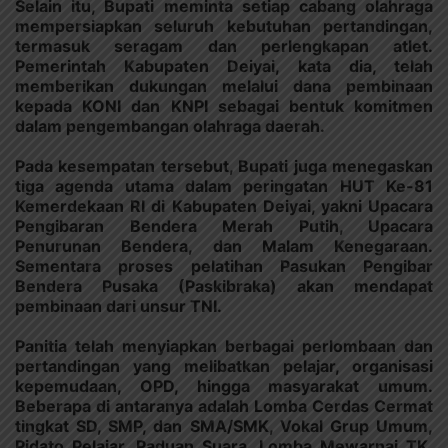
Selain itu, Bupati meminta setiap cabang olahraga
mempersiapkan seluruh kebutuhan pertandingan,
termasuk seragam dan perlengkapan atlet.
Pemerintah Kabupaten Deiyai, kata dia, telah
memberikan dukungan melalui dana pembinaan
kepada KONI dan KNPI sebagai bentuk komitmen
dalam pengembangan olahraga daerah.
Pada kesempatan tersebut, Bupati juga menegaskan
tiga agenda utama dalam peringatan HUT Ke-81
Kemerdekaan RI di Kabupaten Deiyai, yakni Upacara
Pengibaran Bendera Merah Putih, Upacara
Penurunan Bendera, dan Malam Kenegaraan.
Sementara proses pelatihan Pasukan Pengibar
Bendera Pusaka (Paskibraka) akan mendapat
pembinaan dari unsur TNI.
Panitia telah menyiapkan berbagai perlombaan dan
pertandingan yang melibatkan pelajar, organisasi
kepemudaan, OPD, hingga masyarakat umum.
Beberapa di antaranya adalah Lomba Cerdas Cermat
tingkat SD, SMP, dan SMA/SMK, Vokal Grup Umum,
Pidato Pelajar, Paduan Suara, Lomba Mewarnai TK,