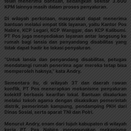
telah menerima bantuan, sedangkan sekitar 3.800
KPM lainnya masih dalam proses penyaluran.
Di wilayah perkotaan, masyarakat dapat menerima
bantuan melalui empat titik layanan, yaitu Kantor Pos
Nabire, KCP Legari, KCP Wanggar, dan KCP Kalibumi.
PT Pos juga menyediakan layanan antar langsung ke
rumah bagi lansia dan penyandang disabilitas yang
tidak dapat hadir ke lokasi penyaluran.
“Untuk lansia dan penyandang disabilitas, petugas
mendatangi rumah penerima agar mereka tetap bisa
memperoleh haknya,” kata Andry.
Sementara itu, di wilayah 3T dan daerah rawan
konflik, PT Pos menerapkan mekanisme penyaluran
kolektif berbasis kearifan lokal. Bantuan disalurkan
melalui tokoh agama dengan disaksikan pemerintah
distrik, pemerintah kampung, pendamping PKH dari
Dinas Sosial, serta aparat TNI dan Polri.
Menurut Andry, enam dari tujuh kabupaten di wilayah
kerja PT Pos Nabire menggunakan mekanisme