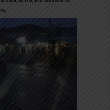
alibumi, dan hujan di kota Nabire :
din)