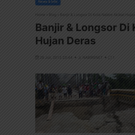
News & Info
Home
»
Blog
»
Banjir & Longsor Di Kota Nabire Akibat Huja
Banjir & Longsor Di
Hujan Deras
28 Juli, 2013 23:44
NABIRENET
1