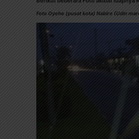
Berikut beberara Foto akibat luapnya K
Foto Oyehe (pusat kota) Nabire (Udin mar