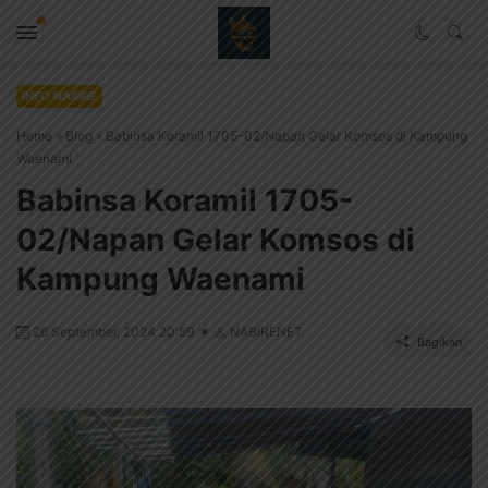
INFO NABIRE
Home
»
Blog
»
Babinsa Koramil 1705-02/Napan Gelar Komsos di Kampung
Waenami
Babinsa Koramil 1705-
02/Napan Gelar Komsos di
Kampung Waenami
26 September, 2024 20:59
NABIRENET
Bagikan