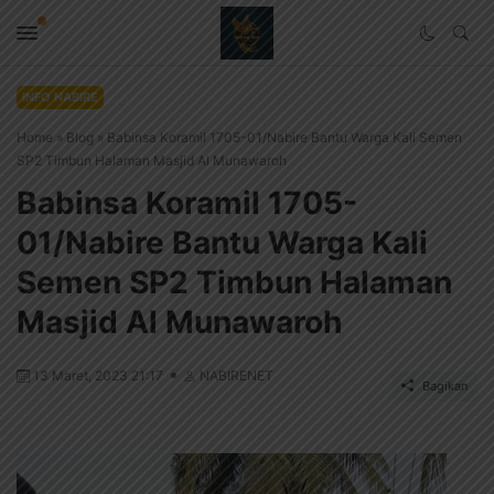
INFO NABIRE
Home
»
Blog
»
Babinsa Koramil 1705-01/Nabire Bantu Warga Kali Semen
SP2 Timbun Halaman Masjid Al Munawaroh
Babinsa Koramil 1705-
01/Nabire Bantu Warga Kali
Semen SP2 Timbun Halaman
Masjid Al Munawaroh
13 Maret, 2023 21:17
NABIRENET
Bagikan