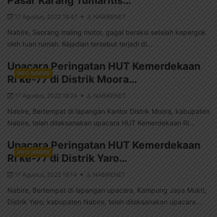
Pasar Karang Tumaritis…
17 Agustus, 2022 18:47
NABIRENET
Nabire, Seorang maling motor, gagal beraksi setelah kepergok
oleh tuan rumah. Kejadian tersebut terjadi di...
Upacara Peringatan HUT Kemerdekaan
INFO NABIRE
RI ke-77 di Distrik Moora…
17 Agustus, 2022 18:24
NABIRENET
Nabire, Bertempat di lapangan Kantor Distrik Moora, kabupaten
Nabire, telah dilaksanakan upacara HUT Kemerdekaan RI...
Upacara Peringatan HUT Kemerdekaan
INFO NABIRE
RI ke-77 di Distrik Yaro…
17 Agustus, 2022 18:14
NABIRENET
Nabire, Bertempat di lapangan upacara, Kampung Jaya Mukti,
Distrik Yaro, kabupaten Nabire, telah dilaksanakan upacara...