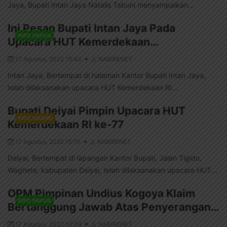
Jaya, Bupati Intan Jaya Natalis Tabuni menyampaikan...
Ini Pesan Bupati Intan Jaya Pada
INFO PAPUA
Upacara HUT Kemerdekaan…
17 Agustus, 2022 15:40
NABIRENET
Intan Jaya, Bertempat di halaman Kantor Bupati Intan Jaya,
telah dilaksanakan upacara HUT Kemerdekaan RI...
Bupati Deiyai Pimpin Upacara HUT
INFO NABIRE
Kemerdekaan RI ke-77
17 Agustus, 2022 15:10
NABIRENET
Deiyai, Bertempat di lapangan Kantor Bupati, Jalan Tigido,
Waghete, kabupaten Deiyai, telah dilaksanakan upacara HUT...
OPM Pimpinan Undius Kogoya Klaim
INFO PAPUA
Bertanggung Jawab Atas Penyerangan…
17 Agustus, 2022 02:59
NABIRENET