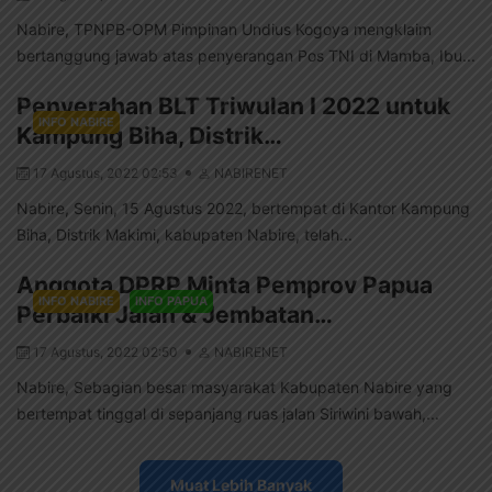
Nabire, TPNPB-OPM Pimpinan Undius Kogoya mengklaim
bertanggung jawab atas penyerangan Pos TNI di Mamba, Ibu...
Penyerahan BLT Triwulan I 2022 untuk
INFO NABIRE
Kampung Biha, Distrik…
17 Agustus, 2022 02:53
NABIRENET
Nabire, Senin, 15 Agustus 2022, bertempat di Kantor Kampung
Biha, Distrik Makimi, kabupaten Nabire, telah...
Anggota DPRP Minta Pemprov Papua
INFO NABIRE
INFO PAPUA
Perbaiki Jalan & Jembatan…
17 Agustus, 2022 02:50
NABIRENET
Nabire, Sebagian besar masyarakat Kabupaten Nabire yang
bertempat tinggal di sepanjang ruas jalan Siriwini bawah,...
Muat Lebih Banyak