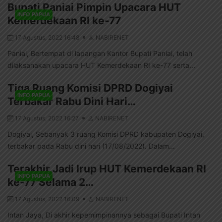
Bupati Paniai Pimpin Upacara HUT
INFO PAPUA
Kemerdekaan RI ke-77
17 Agustus, 2022 16:48
NABIRENET
Paniai, Bertempat di lapangan Kantor Bupati Paniai, telah
dilaksanakan upacara HUT Kemerdekaan RI ke-77 serta...
Tiga Ruang Komisi DPRD Dogiyai
INFO PAPUA
Terbakar Rabu Dini Hari…
17 Agustus, 2022 16:27
NABIRENET
Dogiyai, Sebanyak 3 ruang Komisi DPRD kabupaten Dogiyai,
terbakar pada Rabu dini hari (17/08/2022). Dalam...
Terakhir Jadi Irup HUT Kemerdekaan RI
INFO PAPUA
ke-77 Selama 2…
17 Agustus, 2022 16:09
NABIRENET
Intan Jaya, Di akhir kepemimpinannya sebagai Bupati Intan