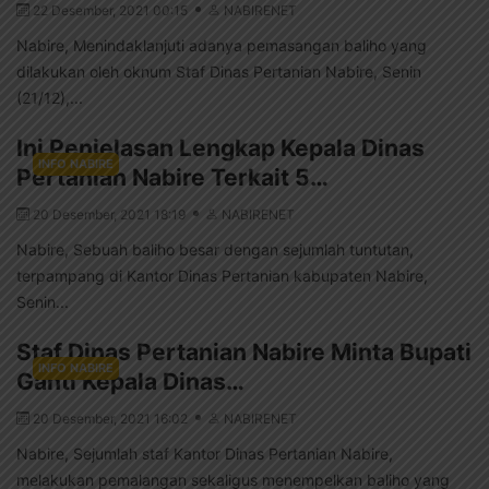
22 Desember, 2021 00:15
NABIRENET
Nabire, Menindaklanjuti adanya pemasangan baliho yang
dilakukan oleh oknum Staf Dinas Pertanian Nabire, Senin
(21/12),...
Ini Penjelasan Lengkap Kepala Dinas
INFO NABIRE
Pertanian Nabire Terkait 5…
20 Desember, 2021 18:19
NABIRENET
Nabire, Sebuah baliho besar dengan sejumlah tuntutan,
terpampang di Kantor Dinas Pertanian kabupaten Nabire,
Senin...
Staf Dinas Pertanian Nabire Minta Bupati
INFO NABIRE
Ganti Kepala Dinas…
20 Desember, 2021 16:02
NABIRENET
Nabire, Sejumlah staf Kantor Dinas Pertanian Nabire,
melakukan pemalangan sekaligus menempelkan baliho yang