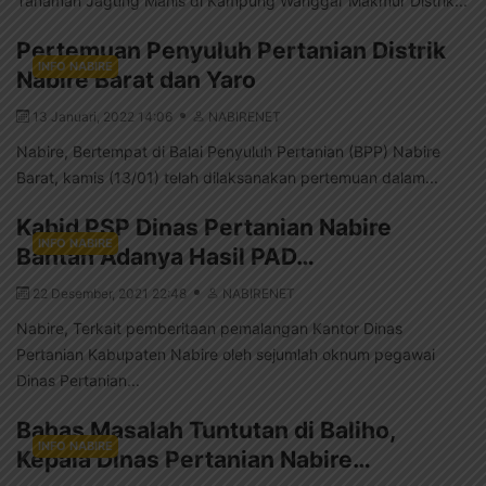
Tanaman Jagung Manis di Kampung Wanggar Makmur Distrik...
Pertemuan Penyuluh Pertanian Distrik
INFO NABIRE
Nabire Barat dan Yaro
13 Januari, 2022 14:06
NABIRENET
Nabire, Bertempat di Balai Penyuluh Pertanian (BPP) Nabire
Barat, kamis (13/01) telah dilaksanakan pertemuan dalam...
Kabid PSP Dinas Pertanian Nabire
INFO NABIRE
Bantah Adanya Hasil PAD…
22 Desember, 2021 22:48
NABIRENET
Nabire, Terkait pemberitaan pemalangan Kantor Dinas
Pertanian Kabupaten Nabire oleh sejumlah oknum pegawai
Dinas Pertanian...
Bahas Masalah Tuntutan di Baliho,
INFO NABIRE
Kepala Dinas Pertanian Nabire…