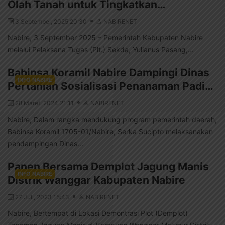
Olah Tanah untuk Tingkatkan…
3 September, 2025 20:30
NABIRENET
Nabire, 3 September 2025 – Pemerintah Kabupaten Nabire
melalui Pelaksana Tugas (Plt.) Sekda, Yulianus Pasang,...
Babinsa Koramil Nabire Dampingi Dinas
INFO NABIRE
Pertanian Sosialisasi Penanaman Padi…
28 Maret, 2024 21:11
NABIRENET
Nabire, Dalam rangka mendukung program pemerintah daerah,
Babinsa Koramil 1705-01/Nabire, Serka Sucipto melaksanakan
pendampingan Dinas...
Panen Bersama Demplot Jagung Manis
INFO NABIRE
Distrik Wanggar Kabupaten Nabire
27 Juli, 2023 15:43
NABIRENET
Nabire, Bertempat di Lokasi Demontrasi Plot (Demplot)