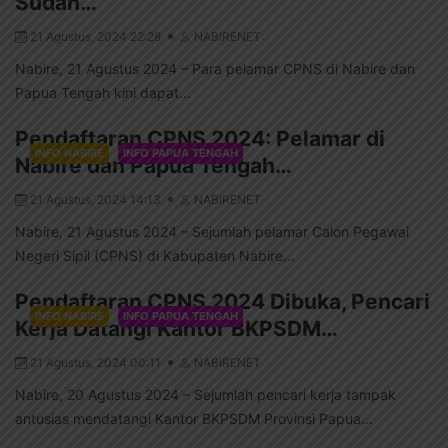
Sudah…
21 Agustus, 2024 22:28
NABIRENET
Nabire, 21 Agustus 2024 – Para pelamar CPNS di Nabire dan
Papua Tengah kini dapat...
Pendaftaran CPNS 2024: Pelamar di
INFO NABIRE
INFO PAPUA TENGAH
Nabire dan Papua Tengah…
21 Agustus, 2024 14:13
NABIRENET
Nabire, 21 Agustus 2024 – Sejumlah pelamar Calon Pegawai
Negeri Sipil (CPNS) di Kabupaten Nabire...
Pendaftaran CPNS 2024 Dibuka, Pencari
INFO NABIRE
INFO PAPUA TENGAH
Kerja Datangi Kantor BKPSDM…
21 Agustus, 2024 00:11
NABIRENET
Nabire, 20 Agustus 2024 – Sejumlah pencari kerja tampak
antusias mendatangi Kantor BKPSDM Provinsi Papua...