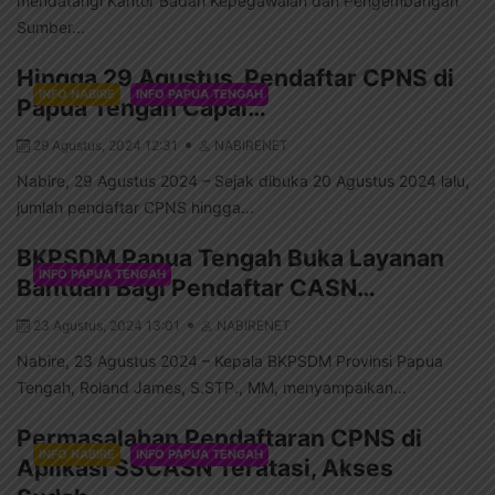
mendatangi Kantor Badan Kepegawaian dan Pengembangan
Sumber...
Hingga 29 Agustus, Pendaftar CPNS di
INFO NABIRE
INFO PAPUA TENGAH
Papua Tengah Capai…
29 Agustus, 2024 12:31
NABIRENET
Nabire, 29 Agustus 2024 – Sejak dibuka 20 Agustus 2024 lalu,
jumlah pendaftar CPNS hingga...
BKPSDM Papua Tengah Buka Layanan
INFO PAPUA TENGAH
Bantuan Bagi Pendaftar CASN…
23 Agustus, 2024 13:01
NABIRENET
Nabire, 23 Agustus 2024 – Kepala BKPSDM Provinsi Papua
Tengah, Roland James, S.STP., MM, menyampaikan...
Permasalahan Pendaftaran CPNS di
INFO NABIRE
INFO PAPUA TENGAH
Aplikasi SSCASN Teratasi, Akses