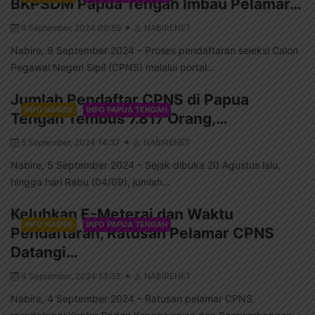
BKPSDM Papua Tengah Imbau Pelamar…
9 September, 2024 00:59
NABIRENET
Nabire, 9 September 2024 – Proses pendaftaran seleksi Calon
Pegawai Negeri Sipil (CPNS) melalui portal...
Jumlah Pendaftar CPNS di Papua
INFO NABIRE
INFO PAPUA TENGAH
Tengah Tembus 7.817 Orang,…
5 September, 2024 14:37
NABIRENET
Nabire, 5 September 2024 – Sejak dibuka 20 Agustus lalu,
hingga hari Rabu (04/09), jumlah...
Keluhkan E-Meterai dan Waktu
INFO NABIRE
INFO PAPUA TENGAH
Pendaftaran, Ratusan Pelamar CPNS
Datangi…
4 September, 2024 13:35
NABIRENET
Nabire, 4 September 2024 – Ratusan pelamar CPNS