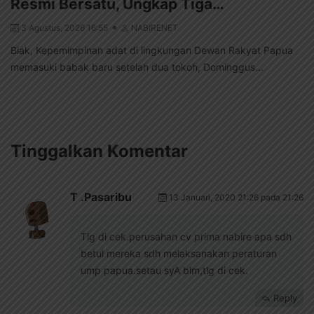
Resmi Bersatu, Ungkap Tiga…
3 Agustus, 2026 16:55
NABIRENET
Biak, Kepemimpinan adat di lingkungan Dewan Rakyat Papua
memasuki babak baru setelah dua tokoh, Dominggus...
Tinggalkan Komentar
T .pasaribu
13 Januari, 2020 21:26 pada 21:26
Tlg di cek.perusahan cv prima nabire apa sdh
betul mereka sdh melaksanakan peraturan
ump papua.setau syA blm,tlg di cek.
Reply