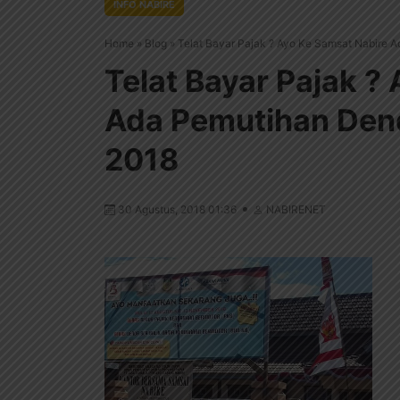
INFO NABIRE
Home
»
Blog
»
Telat Bayar Pajak ? Ayo Ke Samsat Nabire
Telat Bayar Pajak ?
Ada Pemutihan Den
2018
30 Agustus, 2018 01:36
NABIRENET