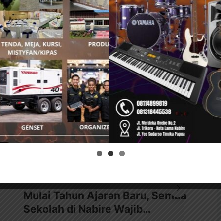
INFO NABIRE
Mulai Tahun Ajaran Baru, Semua
Je
Sekolah di Nabire Wajib…
Be