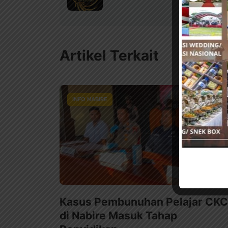
Artikel Terkait
INFO NABIRE
Kasus Pembunuhan Pelajar CKC
di Nabire Masuk Tahap