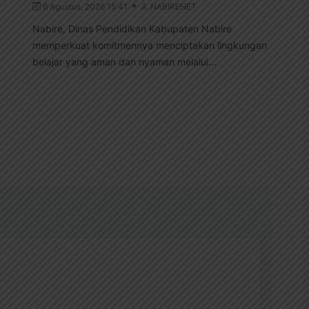
6 Agustus, 2026 15:41
NABIRENET
5
Nabire, Dinas Pendidikan Kabupaten Nabire
Nab
memperkuat komitmennya menciptakan lingkungan
per
belajar yang aman dan nyaman melalui...
Kem
p