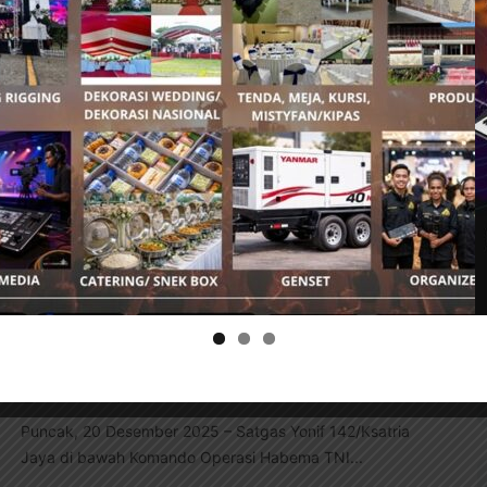
Distrik Sinak akhirnya terjawab. Puskesmas Sinak,
Kabupaten...
Pendekatan Humanis TNI Berbuah
Hasil, Lima Pemuda Eks OPM…
5 Januari, 2026 21:00
NABIRENET
Puncak, 5 Januari 2026 – Pendekatan humanis yang
konsisten dijalankan Satgas Yonif 732/Banau kembali
menorehkan...
Tujuh Anggota TPNPB-OPM Kodap
Sinak Ikrar Setia NKRI
20 Desember, 2025 20:19
NABIRENET
Puncak, 20 Desember 2025 – Satgas Yonif 142/Ksatria
Jaya di bawah Komando Operasi Habema TNI...