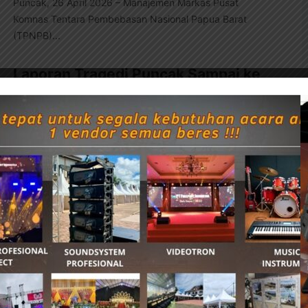
Puncak, 26 April 2026 – Manajemen Markas Pusat
Komnas Tentara Pembebasan Nasional Papua Barat
(TPNPB)...
Laporan Tragedi Puncak Sampai ke
Pusat, Menteri HAM Pastikan…
21 April, 2026 21:30
NABIRENET
Jakarta, 21 April 2026 – Menteri Hak Asasi Manusia
Republik Indonesia menerima laporan resmi terkait...
Aspirasi Masyarakat Puncak
Dijawab, Wakil Gubernur Serahkan
Ambulans untuk…
8 Maret, 2026 22:38
NABIRENET
Mimika, 8 Maret 2026 – Penantian panjang masyarakat