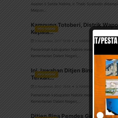
Asisten II Setda Nabire, Ir Thaib Syafiudin didam
Maipon...
Kampung Totoberi, Distrik Wapo
INFO NABIRE
Kepala…
3 November, 2017 19:59
NABIRENET
Pemerintah kabupaten Nabire melalui Sekretariat
Kementerian Dalam Negeri,...
Ini Jawaban Ditjen Bina Pemdes
INFO NABIRE
Terkait…
3 November, 2017 19:54
NABIRENET
Pemerintah kabupaten Nabire melalui Sekretariat
Kementerian Dalam Negeri,...
Ditjen Bina Pemdes Gelar Sosia