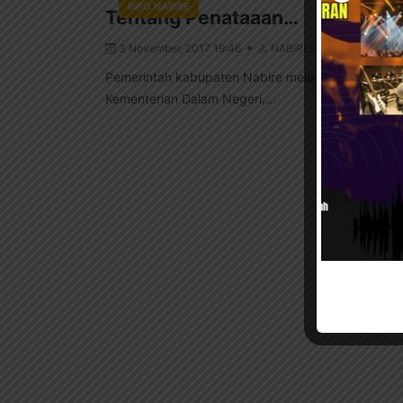
INFO NABIRE
Tentang Penataaan…
3 November, 2017 19:46
NABIRENET
Pemerintah kabupaten Nabire melalui Sekretariat
Kementerian Dalam Negeri,...
Muat 