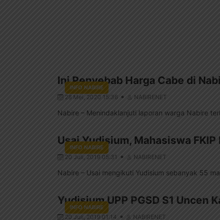
Ini Penyebab Harga Cabe di Nab
INFO NABIRE
28 Mei, 2020 15:36
NABIRENET
Nabire – Menindaklanjuti laporan warga Nabire ter
Usai Yudisium, Mahasiswa FKIP
INFO NABIRE
20 Juli, 2019 05:31
NABIRENET
Nabire – Usai mengikuti Yudisium sebanyak 55 m
Yudisium UPP PGSD S1 Uncen K
INFO NABIRE
20 Juli, 2019 01:14
NABIRENET