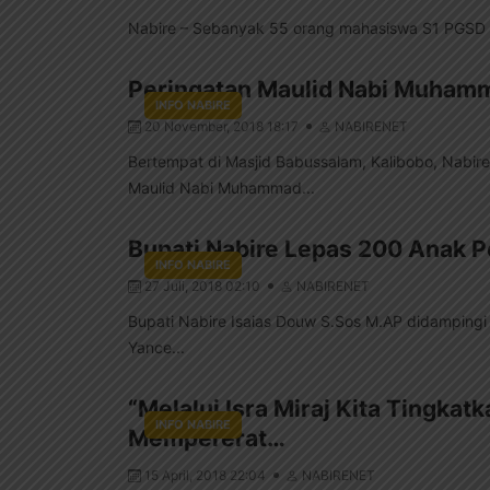
Nabire – Sebanyak 55 orang mahasiswa S1 PGSD U
Peringatan Maulid Nabi Muham
INFO NABIRE
20 November, 2018 18:17
NABIRENET
Bertempat di Masjid Babussalam, Kalibobo, Nabir
Maulid Nabi Muhammad...
Bupati Nabire Lepas 200 Anak 
INFO NABIRE
27 Juli, 2018 02:10
NABIRENET
Bupati Nabire Isaias Douw S.Sos M.AP didampingi
Yance...
“Melalui Isra Miraj Kita Tingka
INFO NABIRE
Mempererat…
15 April, 2018 22:04
NABIRENET