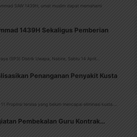
 Muhammad SAW 1439H, umat muslim dapat memahami
hammad 1439H Sekaligus Pemberian
Jaya (SP3) Distrik Uwapa, Nabire, Sabtu 14 April...
lisasikan Penanganan Penyakit Kusta
11 Propinsi tersisa yang belum mencapai eliminasi kusta....
egiatan Pembekalan Guru Kontrak…