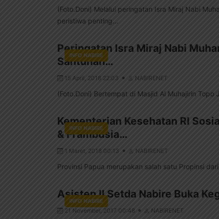
(Foto.Doni) Melalui peringatan Isra Miraj Nabi
peristiwa penting...
Peringatan Isra Miraj Nabi Mu
INFO NABIRE
Santunan…
15 April, 2018 22:03
NABIRENET
(Foto.Doni) Bertempat di Masjid Al Muhajirin Topo 
Kementerian Kesehatan RI Sosia
INFO NABIRE
& Frambusia…
1 Maret, 2018 00:13
NABIRENET
Provinsi Papua merupakan salah satu Propinsi dari 
Asisten II Setda Nabire Buka K
INFO NABIRE
21 November, 2017 00:48
NABIRENET