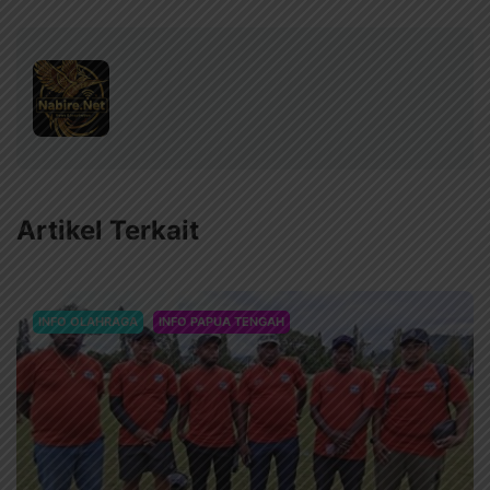
Artikel Terkait
INFO OLAHRAGA
INFO PAPUA TENGAH