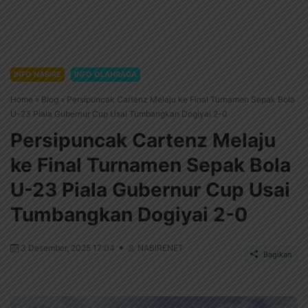
INFO NABIRE
INFO OLAHRAGA
Home
»
Blog
»
Persipuncak Cartenz Melaju ke Final Turnamen Sepak Bola
U-23 Piala Gubernur Cup Usai Tumbangkan Dogiyai 2-0
Persipuncak Cartenz Melaju
ke Final Turnamen Sepak Bola
U-23 Piala Gubernur Cup Usai
Tumbangkan Dogiyai 2-0
3 Desember, 2025 17:04
NABIRENET
Bagikan