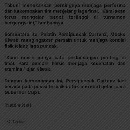
Tabuni menekankan pentingnya menjaga performa
dan kekompakan tim menjelang laga final. “Kami akan
terus mengejar target tertinggi di turnamen
bergengsi ini,” tambahnya.
Sementara itu, Pelatih Persipuncak Cartenz, Mosko
Kiwak, mengingatkan pemain untuk menjaga kondisi
fisik jelang laga puncak.
“Kami masih punya satu pertandingan penting di
final. Para pemain harus menjaga kesehatan dan
stamina,” ujar Kiwak.
Dengan kemenangan ini, Persipuncak Cartenz kini
berada pada posisi terbaik untuk merebut gelar juara
Gubernur Cup I.
[Nabire.Net]
Bagikan