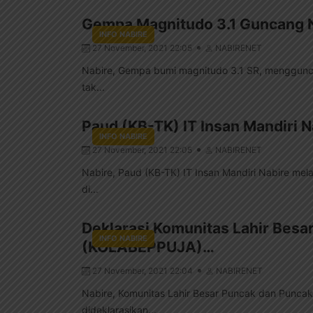
Gempa Magnitudo 3.1 Guncang 
INFO NABIRE
27 November, 2021 22:05
NABIRENET
Nabire, Gempa bumi magnitudo 3.1 SR, menggunc
tak...
Paud (KB-TK) IT Insan Mandiri 
INFO NABIRE
27 November, 2021 22:05
NABIRENET
Nabire, Paud (KB-TK) IT Insan Mandiri Nabire me
di...
Deklarasi Komunitas Lahir Besa
INFO NABIRE
(KOLABEPPUJA)…
27 November, 2021 22:04
NABIRENET
Nabire, Komunitas Lahir Besar Puncak dan Punc
dideklarasikan...