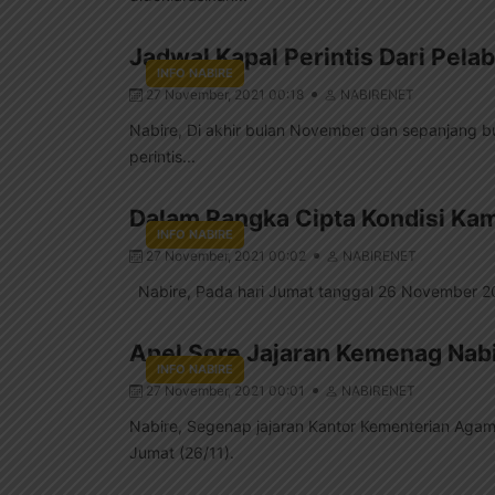
Jadwal Kapal Perintis Dari Pel
INFO NABIRE
27 November, 2021 00:18
NABIRENET
Nabire, Di akhir bulan November dan sepanjang 
perintis...
Dalam Rangka Cipta Kondisi Kam
INFO NABIRE
27 November, 2021 00:02
NABIRENET
Nabire, Pada hari Jumat tanggal 26 November 2021
Apel Sore Jajaran Kemenag Nab
INFO NABIRE
27 November, 2021 00:01
NABIRENET
Nabire, Segenap jajaran Kantor Kementerian Aga
Jumat (26/11).