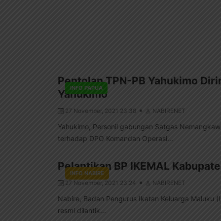
Pentolan TPN-PB Yahukimo Diri
INFO PAPUA
Yahukimo
27 November, 2021 23:38
NABIRENET
Yahukimo, Personil gabungan Satgas Nemangkawi
terhadap DPO Komandan Operasi...
Pelantikan BP IKEMAL Kabupaten
INFO NABIRE
27 November, 2021 23:24
NABIRENET
Nabire, Badan Pengurus Ikatan Keluarga Maluku 
resmi dilantik...