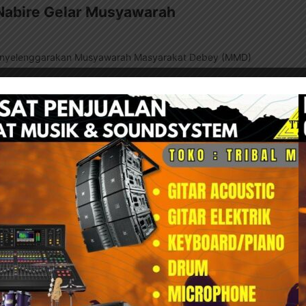
 Nabire Gelar Musyawarah
 menyelenggarakan Musyawarah Masyarakat Debey (MMD)