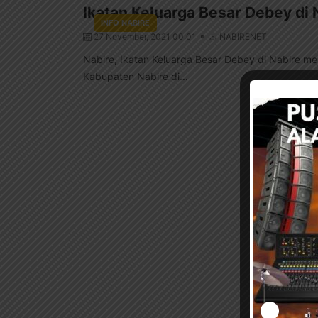
Ikatan Keluarga Besar Debey di
INFO NABIRE
27 November, 2021 00:01
NABIRENET
Nabire, Ikatan Keluarga Besar Debey di Nabire
Kabupaten Nabire di...