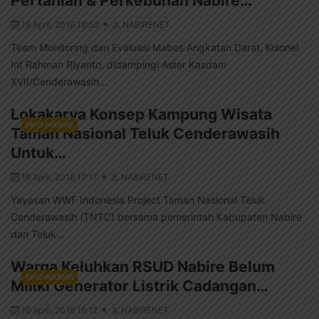
Pertanian & Perkebunan Nabire…
16 April, 2016 18:50
NABIRENET
Team Monitoring dan Evaluasi Mabes Angkatan Darat, Kolonel
Inf Rahman Riyanto, didampingi Aster Kasdam
XVII/Cenderawasih...
Lokakarya Konsep Kampung Wisata
INFO NABIRE
Taman Nasional Teluk Cenderawasih
Untuk…
16 April, 2016 17:17
NABIRENET
Yayasan WWF Indonesia Project Taman Nasional Teluk
Cenderawasih (TNTC) bersama pemerintah Kabupaten Nabire
dan Teluk...
Warga Keluhkan RSUD Nabire Belum
INFO NABIRE
Miliki Generator Listrik Cadangan…
16 April, 2016 16:12
NABIRENET