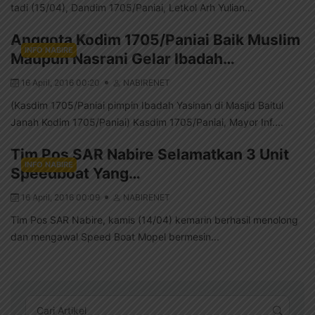
tadi (15/04), Dandim 1705/Paniai, Letkol Arh Yulian...
Anggota Kodim 1705/Paniai Baik Muslim
INFO NABIRE
Maupun Nasrani Gelar Ibadah…
16 April, 2016 00:20
NABIRENET
(Kasdim 1705/Paniai pimpin Ibadah Yasinan di Masjid Baitul
Janah Kodim 1705/Paniai) Kasdim 1705/Paniai, Mayor Inf....
Tim Pos SAR Nabire Selamatkan 3 Unit
INFO NABIRE
Speedboat Yang…
16 April, 2016 00:09
NABIRENET
Tim Pos SAR Nabire, kamis (14/04) kemarin berhasil menolong
dan mengawal Speed Boat Mopel bermesin...