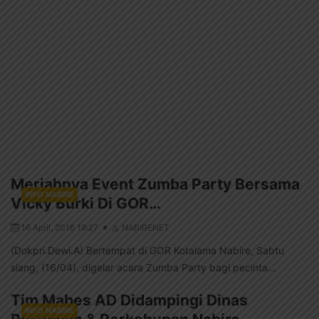
Meriahnya Event Zumba Party Bersama
INFO NABIRE
Vicky Burki Di GOR…
16 April, 2016 19:27
NABIRENET
(Dokpri.Dewi.A) Bertempat di GOR Kotalama Nabire, Sabtu
siang, (16/04), digelar acara Zumba Party bagi pecinta...
Tim Mabes AD Didampingi Dinas
INFO NABIRE