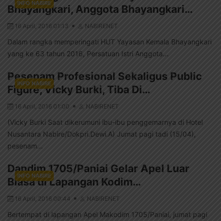
INFO NABIRE
Bhayangkari, Anggota Bhayangkari…
16 April, 2016 01:13
NABIRENET
Dalam rangka memperingati HUT Yayasan Kemala Bhayangkari
yang ke 63 tahun 2016, Persatuan Istri Anggota...
Pesenam Profesional Sekaligus Public
INFO NABIRE
Figure, Vicky Burki, Tiba Di…
16 April, 2016 01:00
NABIRENET
(Vicky Burki Saat dikerumuni ibu-ibu penggemarnya di Hotel
Nusantara Nabire/Dokpri.Dewi.A) Jumat pagi tadi (15/04),
pesenam...
Dandim 1705/Paniai Gelar Apel Luar
INFO NABIRE
Biasa di Lapangan Kodim…
16 April, 2016 00:44
NABIRENET
Bertempat di lapangan Apel Makodim 1705/Paniai, jumat pagi