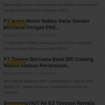
Rumah Sakit Umum Daerah Kabupaten Nabire, saat ini belum
memiliki Generator listrik cadangan. Hal ini...
PT Astra Motor Nabire Gelar Senam
INFO NABIRE
Bersama Dengan PNS…
16 April, 2016 02:08
NABIRENET
PT Astra Motor Nabire, jumat pagi tadi (15/04) menggelar
kegiatan Senam Bersama dengan PNS di...
PT Taspen Bersama Bank BRI Cabang
INFO NABIRE
Nabire Adakan Pertemuan…
16 April, 2016 01:49
NABIRENET
Bank Rakyat Indonesia (BRI) Cabang Nabire, bekerja sama
dengan PT Taspen Jayapura, mengadakan pertemuan
bersama...
Songsong HUT Ke 63 Yayasan Kemala