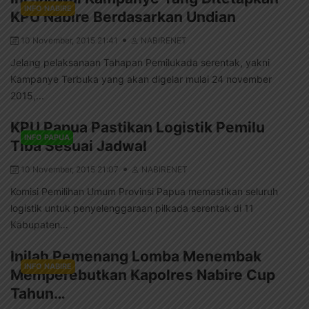
INFO NABIRE
KPU Nabire Berdasarkan Undian
10 November, 2015 21:41
NABIRENET
Jelang pelaksanaan Tahapan Pemilukada serentak, yakni
Kampanye Terbuka yang akan digelar mulai 24 november
2015,...
KPU Papua Pastikan Logistik Pemilu
INFO PAPUA
Tiba Sesuai Jadwal
10 November, 2015 21:07
NABIRENET
Komisi Pemilihan Umum Provinsi Papua memastikan seluruh
logistik untuk penyelenggaraan pilkada serentak di 11
Kabupaten...
Inilah Pemenang Lomba Menembak
INFO NABIRE
Memperebutkan Kapolres Nabire Cup
Tahun…