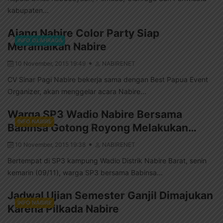
kabupaten...
Ajang Nabire Color Party Siap
INFO OLAHRAGA
Meramaikan Nabire
10 November, 2015 19:49
NABIRENET
CV Sinar Pagi Nabire bekerja sama dengan Best Papua Event
Organizer, akan menggelar acara Nabire...
Warga SP3 Wadio Nabire Bersama
INFO NABIRE
Babinsa Gotong Royong Melakukan…
10 November, 2015 19:38
NABIRENET
Bertempat di SP3 kampung Wadio Distrik Nabire Barat, senin
kemarin (09/11), warga SP3 bersama Babinsa...
Jadwal Ujian Semester Ganjil Dimajukan
INFO NABIRE
Karena Pilkada Nabire