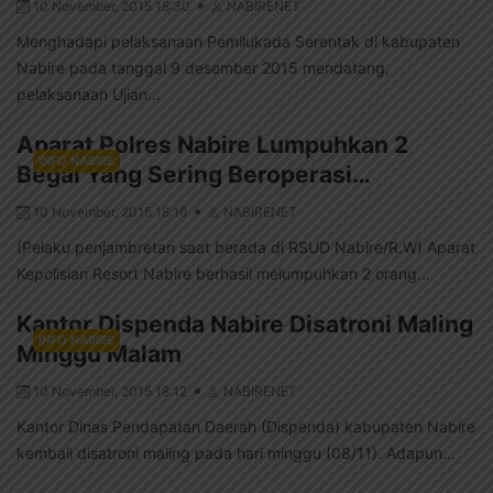
10 November, 2015 18:30
NABIRENET
Menghadapi pelaksanaan Pemilukada Serentak di kabupaten
Nabire pada tanggal 9 desember 2015 mendatang,
pelaksanaan Ujian...
Aparat Polres Nabire Lumpuhkan 2
INFO NABIRE
Begal Yang Sering Beroperasi…
10 November, 2015 18:16
NABIRENET
(Pelaku penjambretan saat berada di RSUD Nabire/R.W) Aparat
Kepolisian Resort Nabire berhasil melumpuhkan 2 orang...
Kantor Dispenda Nabire Disatroni Maling
INFO NABIRE
Minggu Malam
10 November, 2015 18:12
NABIRENET
Kantor Dinas Pendapatan Daerah (Dispenda) kabupaten Nabire
kembali disatroni maling pada hari minggu (08/11). Adapun...