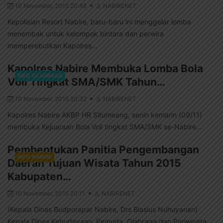
10 November, 2015 20:48
NABIRENET
Kepolisian Resort Nabire, baru-baru ini menggelar lomba
menembak untuk kelompok bintara dan perwira
memperebutkan Kapolres...
Kapolres Nabire Membuka Lomba Bola
INFO OLAHRAGA
Voli Tingkat SMA/SMK Tahun…
10 November, 2015 20:32
NABIRENET
Kapolres Nabire AKBP HR Situmeang, senin kemarin (09/11)
membuka Kejuaraan Bola Voli tingkat SMA/SMK se-Nabire...
Pembentukan Panitia Pengembangan
INFO NABIRE
Daerah Tujuan Wisata Tahun 2015
Kabupaten…
10 November, 2015 20:11
NABIRENET
(Kepala Dinas Budporapar Nabire, Drs Blasius Nuhuyanan)
Kepala Dinas Kebudayaan, Pemuda, Olahraga dan Pariwisata